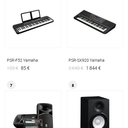
PSR-F52
Yamaha
PSR-SX920
Yamaha
120 €
85 €
2 640 €
1 844 €
7
8