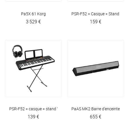
Pa5X 61
Korg
PSR-F52 + Casque + Stand Doub
3 529 €
159 €
PSR-F52 + casque + stand
Yamaha
PaAS MK2 Barre d’enceinte
Kor
139 €
655 €