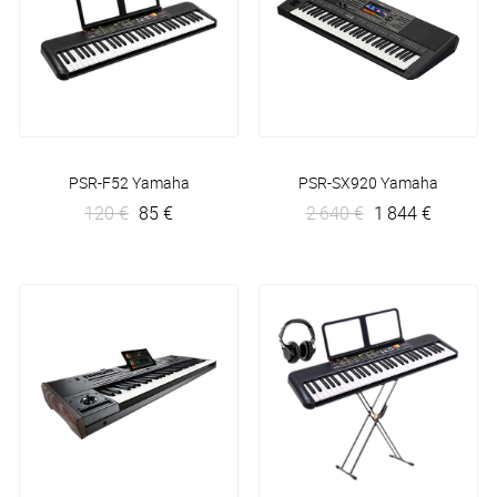
PSR-F52
Yamaha
PSR-SX920
Yamaha
120 €
85 €
2 640 €
1 844 €