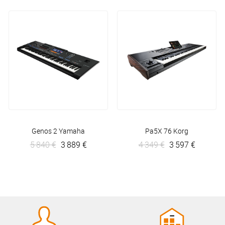
Genos 2
Yamaha
Pa5X 76
Korg
5 840 €
3 889 €
4 349 €
3 597 €