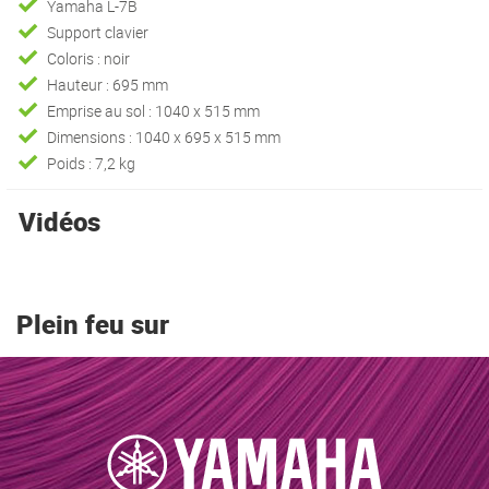
Yamaha L-7B
Support clavier
Coloris : noir
Hauteur : 695 mm
Emprise au sol : 1040 x 515 mm
Dimensions : 1040 x 695 x 515 mm
Poids : 7,2 kg
Vidéos
Plein feu sur