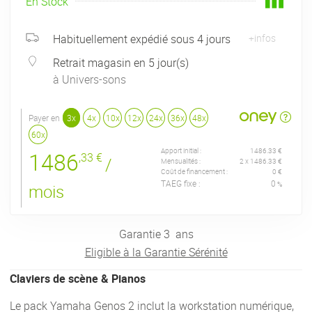
En Stock
Habituellement expédié sous 4 jours
+infos
Retrait magasin en 5 jour(s)
à Univers-sons
Payer en
3x
4x
10x
12x
24x
36x
48x
60x
Apport initial :
1486.33 €
1486
,33 €
/
Mensualités :
2
x
1486.33 €
Coût de financement :
0 €
TAEG fixe :
0
%
mois
Garantie
3
ans
Eligible à la Garantie Sérénité
Claviers de scène & Pianos
Le pack Yamaha Genos 2 inclut la workstation numérique,