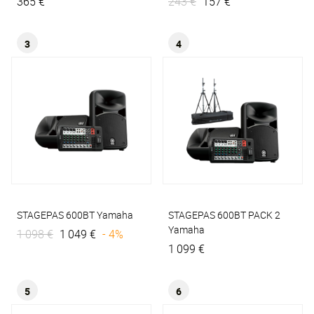
365 €
243 €
157 €
3
4
STAGEPAS 600BT
Yamaha
STAGEPAS 600BT PACK 2
Yamaha
1 098 €
1 049 €
- 4%
1 099 €
5
6