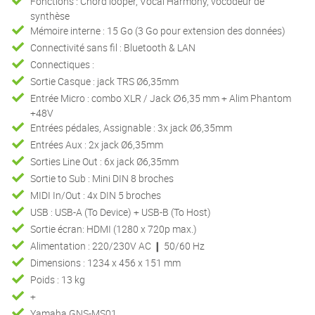
Fonctions : Chord looper, Vocal Harmony, vocodeur de
synthèse
Mémoire interne : 15 Go (3 Go pour extension des données)
Connectivité sans fil : Bluetooth & LAN
Connectiques :
Sortie Casque : jack TRS Ø6,35mm
Entrée Micro : combo XLR / Jack ∅6,35 mm + Alim Phantom
+48V
Entrées pédales, Assignable : 3x jack Ø6,35mm
Entrées Aux : 2x jack Ø6,35mm
Sorties Line Out : 6x jack Ø6,35mm
Sortie to Sub : Mini DIN 8 broches
MIDI In/Out : 4x DIN 5 broches
USB : USB-A (To Device) + USB-B (To Host)
Sortie écran: HDMI (1280 x 720p max.)
Alimentation : 220/230V AC ❙ 50/60 Hz
Dimensions : 1234 x 456 x 151 mm
Poids : 13 kg
+
Yamaha GNS-MS01