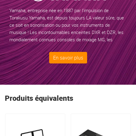
Yamaha, entreprise née en 1887 par l’impulsion de
Torakusu Yamaha
, est depuis toujours LA valeur sûre, que
ce soit en sonorisation ou pour vos instruments de
musique ! Les incontournables enceintes DXR et DZR, les
mondialement connues consoles de mixage MG, les
excellentes sonorisations portables STAGEPAS, les claviers
et pianos numériques, les batteries acoustiques et
En savoir plus
électroniques sont des références incontournables.
Yamaha est le premier fabricant mondial de guitares et le
choix du cœur et de la raison pour les passionnés et les
connaisseurs !
Produits équivalents