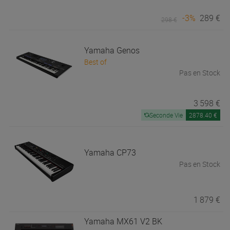
-3%
289 €
298 €
Yamaha
Genos
Best of
Pas en Stock
3 598 €
Seconde Vie
2878.40 €
Yamaha
CP73
Pas en Stock
1 879 €
Yamaha
MX61 V2 BK