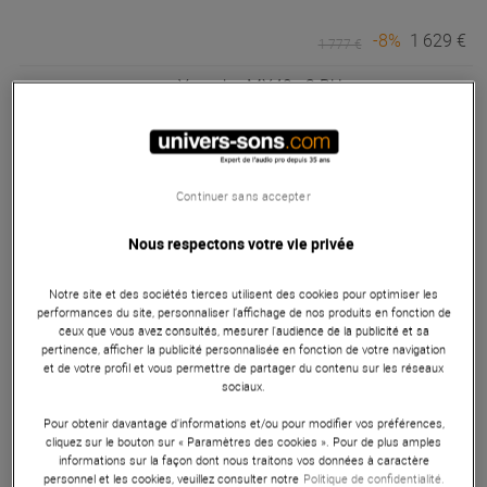
-8%
1 629 €
1 777 €
Yamaha
MX49 v2 BU
Pas en Stock
569 €
Continuer sans accepter
Yamaha
CLP-835R Rosewood
Nous respectons votre vie privée
Pas en Stock
Notre site et des sociétés tierces utilisent des cookies pour optimiser les
performances du site, personnaliser l’affichage de nos produits en fonction de
1 679 €
ceux que vous avez consultés, mesurer l'audience de la publicité et sa
pertinence, afficher la publicité personnalisée en fonction de votre navigation
et de votre profil et vous permettre de partager du contenu sur les réseaux
sociaux.
Yamaha
MODX6+
Pour obtenir davantage d'informations et/ou pour modifier vos préférences,
Pas en Stock
cliquez sur le bouton sur « Paramètres des cookies ». Pour de plus amples
informations sur la façon dont nous traitons vos données à caractère
personnel et les cookies, veuillez consulter notre
Politique de confidentialité.