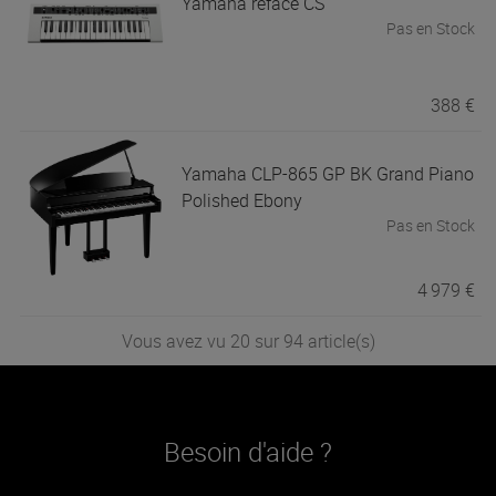
Yamaha
reface CS
Pas en Stock
388 €
Yamaha
CLP-865 GP BK Grand Piano
Polished Ebony
Pas en Stock
4 979 €
Vous avez vu 20 sur 94 article(s)
Besoin d'aide ?