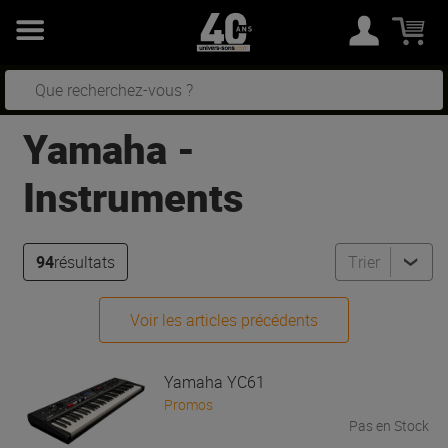
Yamaha
-
Instruments
94
résultats
Trier
Voir les articles précédents
Yamaha
YC61
Promos
Pas en Stock