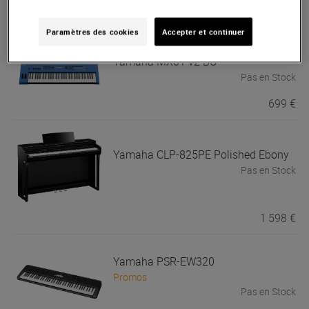
1 249 €
Paramètres des cookies
Accepter et continuer
Seconde Vie
936.75 €
Yamaha
MX61 v2 BU
Pas en Stock
699 €
Yamaha
CLP-825PE Polished Ebony
Pas en Stock
1 598 €
Yamaha
PSR-EW320
Promos
Pas en Stock