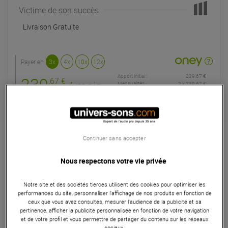
Victime de son succès
Livraison Gratuite
Payer en
3x
4x
10x
12x
Apport initial :
239.67 €
239
,67 €
/ mois
Mensualités :
2
x
239.67 €
Coût de financement :
0 €
TAEG fixe :
0
%
Garantie
7
ans
Continuer sans accepter
Eligible à la Garantie Sérénité
Enceinte
Nous respectons votre vie privée
La Yamaha DXR12mkII est une enceinte de sonorisation 2
Notre site et des sociétés tierces utilisent des cookies pour optimiser les
voies compacte, bi-amplifiée, équipée d'un ampli de Classe
performances du site, personnaliser l’affichage de nos produits en fonction de
ceux que vous avez consultés, mesurer l'audience de la publicité et sa
D délivrant une puissance continue de 700W (LF : 600W +
pertinence, afficher la publicité personnalisée en fonction de votre navigation
HF : 100W), pour un niveau de pression acoustique
et de votre profil et vous permettre de partager du contenu sur les réseaux
sociaux.