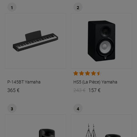
1
2
P-145BT
Yamaha
HS5 (La Pièce)
Yamaha
365 €
243 €
157 €
3
4