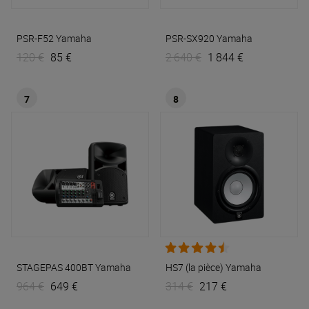
PSR-F52
Yamaha
PSR-SX920
Yamaha
120 €
85 €
2 640 €
1 844 €
7
8
STAGEPAS 400BT
Yamaha
HS7 (la pièce)
Yamaha
964 €
649 €
314 €
217 €