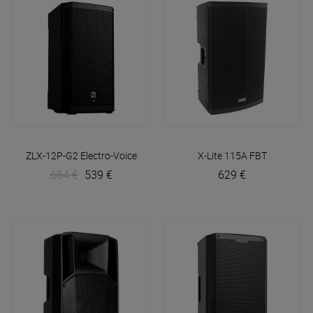
ZLX-12P-G2
Electro-Voice
X-Lite 115A
FBT
664 €
539 €
629 €