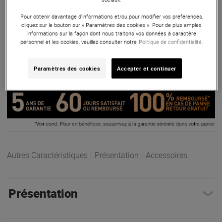
impressionnant de 134dB ! Si vous êtes à la recherche d'un
système de sonorisation performant, Univers Sons vous
Pour obtenir davantage d'informations et/ou pour modifier vos préférences,
recommande les Yamaha DXR12mkII pour leur qualité et
cliquez sur le bouton sur « Paramètres des cookies ». Pour de plus amples
informations sur la façon dont nous traitons vos données à caractère
leur puissance sans compromis.
personnel et les cookies, veuillez consulter notre
Politique de confidentialité.
ARTICLE N° 67712
Paramètres des cookies
Accepter et continuer
Autres Caractéristiques
|
Présentation
|
Accessoires
Présentation