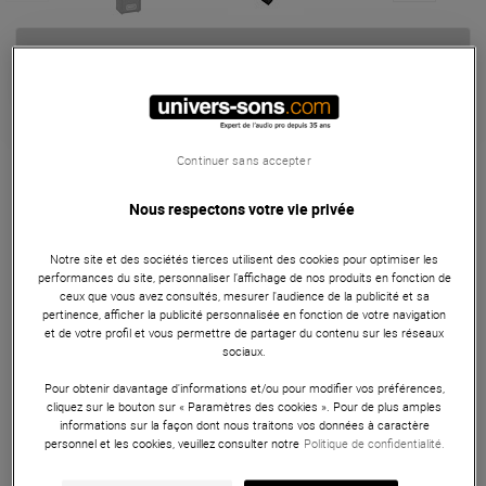
839 €
dont éco-part : 0,90 €
Garantie
3
ans
Continuer sans accepter
Eligible à la Garantie Sérénité
Nous respectons votre vie privée
Contrôleur et Bloc
Notre site et des sociétés tierces utilisent des cookies pour optimiser les
Wolfmix W1 MK2 + FL Wolfmix : contrôleur DMX autonome
performances du site, personnaliser l’affichage de nos produits en fonction de
avec écran tactile, détection audio, 3 sorties DMX et pads
ceux que vous avez consultés, mesurer l'audience de la publicité et sa
rétroéclairés, livré avec un flight case renforcé à mousse
pertinence, afficher la publicité personnalisée en fonction de votre navigation
et de votre profil et vous permettre de partager du contenu sur les réseaux
ajustable. Parfait pour les prestations mobiles.
sociaux.
ARTICLE N° 108082
Pour obtenir davantage d'informations et/ou pour modifier vos préférences,
cliquez sur le bouton sur « Paramètres des cookies ». Pour de plus amples
informations sur la façon dont nous traitons vos données à caractère
personnel et les cookies, veuillez consulter notre
Politique de confidentialité.