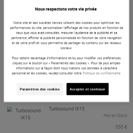
Nous respectons votre vie privée
Turbosound
IP1000 V2
Notre site et des sociétés tierces utilisent des cookies pour optimiser les
Pas en Stock
performances du site, personnaliser l’affichage de nos produits en fonction de
ceux que vous avez consultés, mesurer l'audience de la publicité et sa
pertinence, afficher la publicité personnalisée en fonction de votre navigation
et de votre profil et vous permettre de partager du contenu sur les réseaux
825 €
sociaux.
Pour obtenir davantage d'informations et/ou pour modifier vos préférences,
cliquez sur le bouton sur « Paramètres des cookies ». Pour de plus amples
Turbosound
IP2000 V2
informations sur la façon dont nous traitons vos données à caractère
personnel et les cookies, veuillez consulter notre
Politique de confidentialité.
Pas en Stock
Paramètres des cookies
Accepter et continuer
1 090 €
Turbosound
IX15
Pas en Stock
555 €