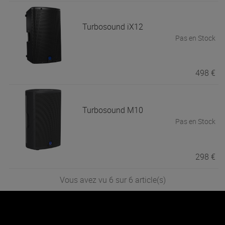
Turbosound
iX12
Pas en Stock
498 €
Turbosound
M10
Pas en Stock
298 €
Vous avez vu 6 sur 6 article(s)