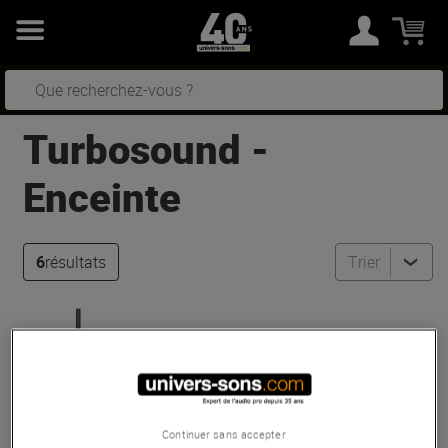
Turbosound
-
Enceinte
6
résultats
Trier
Turbosound
IP2000 BUNDLE V2
Pas en Stock
Continuer sans accepter
1 289 €