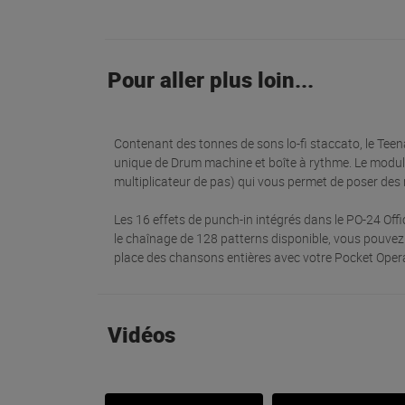
Pour aller plus loin...
Contenant des tonnes de sons lo-fi staccato, le Tee
unique de Drum machine et boîte à rythme. Le modul
multiplicateur de pas) qui vous permet de poser des
Les 16 effets de punch-in intégrés dans le PO-24 Off
le chaînage de 128 patterns disponible, vous pouvez
place des chansons entières avec votre Pocket Opera
Vidéos