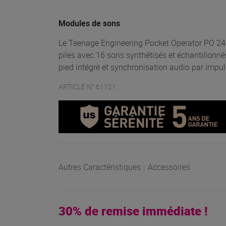
Modules de sons
Le Teenage Engineering Pocket Operator PO 24 O
piles avec 16 sons synthétisés et échantillonnés
pied intégré et synchronisation audio par impul
ARTICLE N° 61121
Autres Caractéristiques
|
Accessoires
30% de remise immédiate !