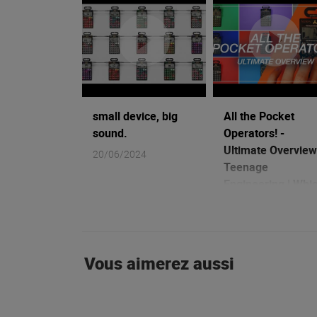
small device, big
All the Pocket
sound.
Operators! -
Ultimate Overview
20/06/2024
Teenage
Engineering | Whi
one is right for m
14/03/2023
Vous aimerez aussi