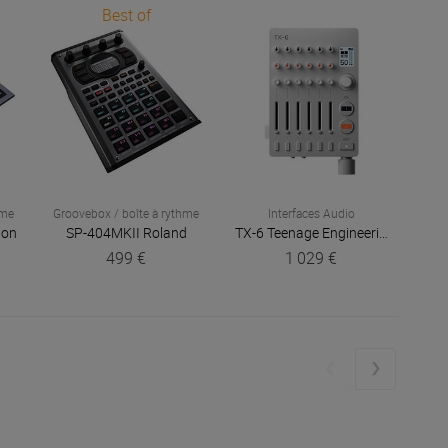
Best of
hme
Groovebox / boîte à rythme
Interfaces Audio
ion
SP-404MKII
Roland
TX-6
Teenage Engineering
TP-
499 €
1 029 €