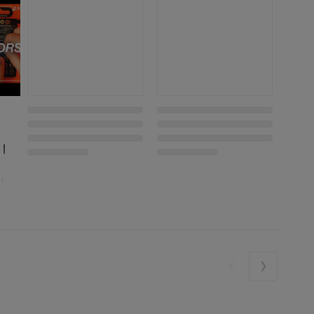
 |
ch
e?