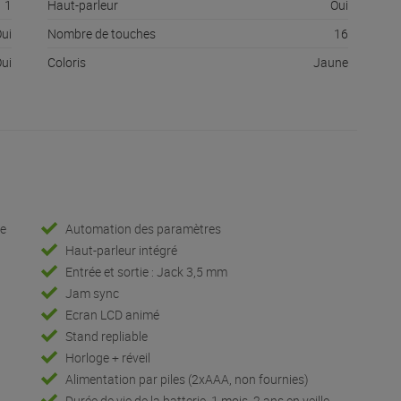
1
Haut-parleur
Oui
ui
Nombre de touches
16
ui
Coloris
Jaune
ce
Automation des paramètres
Haut-parleur intégré
Entrée et sortie : Jack 3,5 mm
Jam sync
Ecran LCD animé
Stand repliable
Horloge + réveil
Alimentation par piles (2xAAA, non fournies)
Durée de vie de la batterie, 1 mois, 2 ans en veille