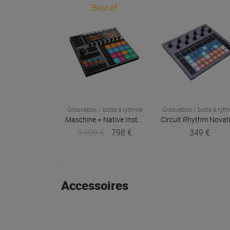
Best of
Groovebox / boîte à rythme
Groovebox / boîte à ryt
Maschine +
Native Instruments
Circuit Rhythm
Novat
1 199 €
798 €
349 €
Accessoires