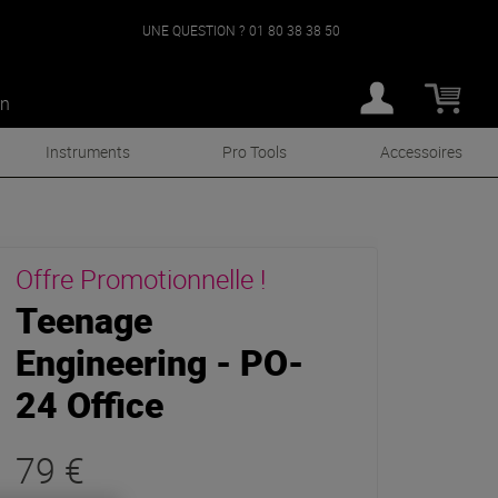
UNE QUESTION ?
01 80 38 38 50
an
Instruments
Pro Tools
Accessoires
Offre Promotionnelle !
Teenage
Engineering - PO-
24 Office
79 €