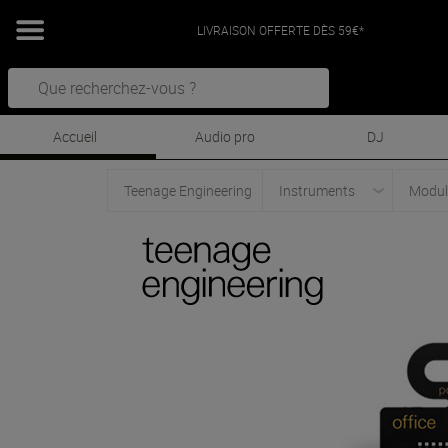
LIVRAISON OFFERTE DÈS 59€*
Accueil
Audio pro
DJ
Teenage Engineering
Instruments
Modul