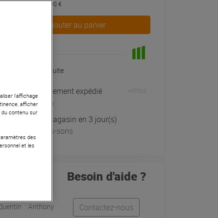
dont éco-part : 0,90 €
Ajouter au panier
En Stock
Livraison Gratuite
Habituellement expédié
+infos
liser l’affichage
sous 48h
tinence, afficher
r du contenu sur
Retrait magasin en 3 jour(s)
à Univers-sons
 Paramètres des
ersonnel et les
Besoin d'aide ?
Quentin
Anthony
Contactez-nous