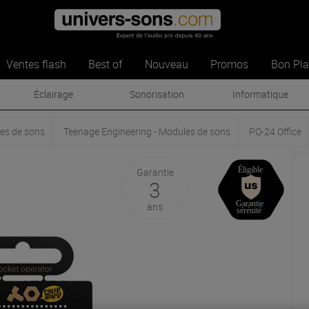
Ventes flash
Best of
Nouveau
Promos
Bon Pl
Éclairage
Sonorisation
Informatique
es de sons
Teenage Engineering - Modules de sons
PO-24 Office
Garantie
3
ans