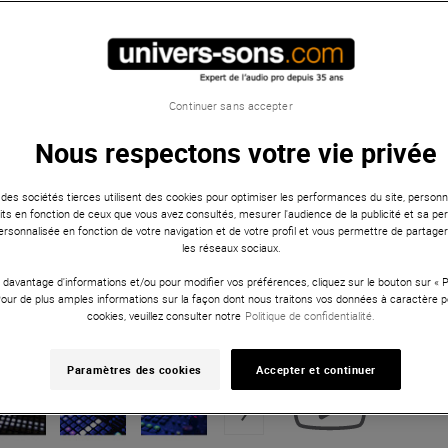
Continuer sans accepter
Nous respectons votre vie privée
 des sociétés tierces utilisent des cookies pour optimiser les performances du site, personna
ts en fonction de ceux que vous avez consultés, mesurer l'audience de la publicité et sa per
 personnalisée en fonction de votre navigation et de votre profil et vous permettre de partage
les réseaux sociaux.
 davantage d'informations et/ou pour modifier vos préférences, cliquez sur le bouton sur «
Pour de plus amples informations sur la façon dont nous traitons vos données à caractère p
cookies, veuillez consulter notre
Politique de confidentialité.
Paramètres des cookies
Accepter et continuer