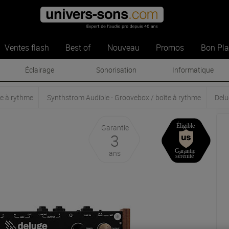
Ventes flash
Best of
Nouveau
Promos
Bon Pl
Éclairage
Sonorisation
Informatique
e à rythme
Synthstrom Audible - Groovebox / boîte à rythme
Delu
Garantie
3
ans