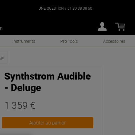
UNE QUESTION ?
01 80 38 38 50
an
Instruments
Pro Tools
Accessoires
ge
Synthstrom Audible
- Deluge
1 359 €
Ajouter au panier