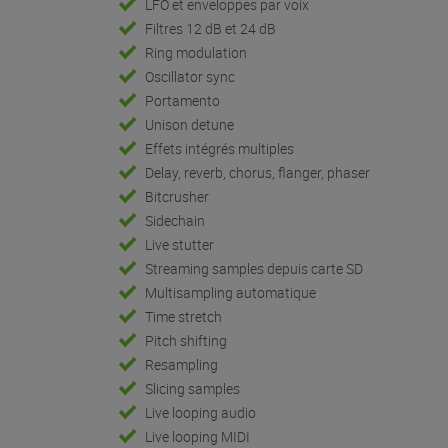
LFO et enveloppes par voix
Filtres 12 dB et 24 dB
Ring modulation
Oscillator sync
Portamento
Unison detune
Effets intégrés multiples
Delay, reverb, chorus, flanger, phaser
Bitcrusher
Sidechain
Live stutter
Streaming samples depuis carte SD
Multisampling automatique
Time stretch
Pitch shifting
Resampling
Slicing samples
Live looping audio
Live looping MIDI