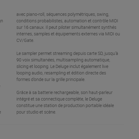
avec piano-roll, séquences polymétriques, swing,
gn
conditions probabilistes, automation et contrôle MIDI
sur 16 canaux. Il peut piloter simultanément synthés
internes, samples et équipements externes via MIDI ou
B
CV/Gate.
Le sampler permet streaming depuis carte SD, jusqu’à
90 voix simultanées, multisampling automatique,
slicing et looping. Le Deluge inclut également live
looping audio, resampling et édition directe des
formes d’onde sur la grille principale.
e
Grâce à sa batterie rechargeable, son haut-parleur
intégré et sa connectique complète, le Deluge
constitue une station de production portable idéale
e
pour studio et scène.