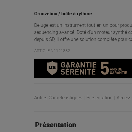
Groovebox / boîte à rythme
Deluge est un instrument tout-en-un pour prod
sequencing avancé. Doté d’un moteur synthé co
depuis SD, il offre une solution complète pour 
ARTICLE N° 121882
Autres Caractéristiques
|
Présentation
|
Access
Présentation