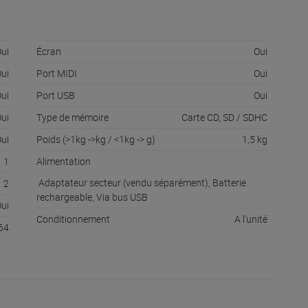
ui
Écran
Oui
ui
Port MIDI
Oui
ui
Port USB
Oui
ui
Type de mémoire
Carte CD, SD / SDHC
ui
Poids (>1kg ->kg / <1kg -> g)
1,5 kg
1
Alimentation
Adaptateur secteur (vendu séparément), Batterie
2
rechargeable, Via bus USB
ui
Conditionnement
A l'unité
64