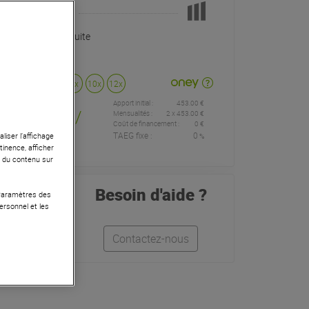
Pas en Stock
Livraison Gratuite
Payer en
3x
4x
10x
12x
Apport initial :
453.00 €
453
,00 €
/
Mensualités :
2
x
453.00 €
Coût de financement :
0 €
TAEG fixe :
0
liser l’affichage
%
mois
tinence, afficher
r du contenu sur
Besoin d'aide ?
 Paramètres des
ersonnel et les
Quentin
Contactez-nous