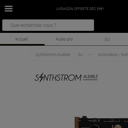
LIVRAISON OFFERTE DÈS 59€*
Accueil
Audio pro
DJ
Synthstrom Audible
DJ
Groovebox / boît