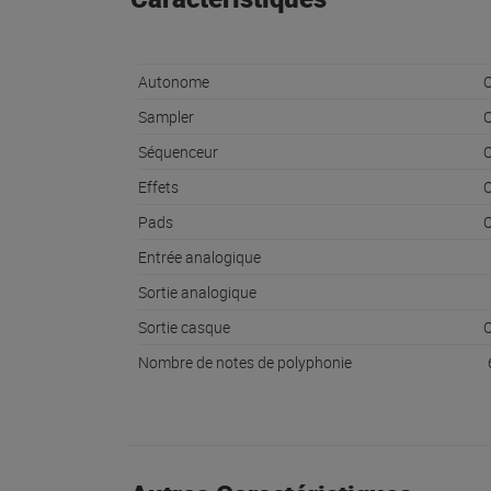
Autonome
O
Sampler
O
Séquenceur
O
Effets
O
Pads
O
Entrée analogique
Sortie analogique
Sortie casque
O
Nombre de notes de polyphonie