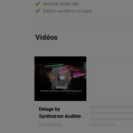
Overdub temps réel
Édition waveform sur pads
Vidéos
Deluge by
Synthstrom Audible
22/04/2026