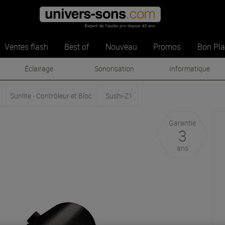
Ventes flash
Best of
Nouveau
Promos
Bon Pl
Éclairage
Sonorisation
Informatique
Sunlite - Contrôleur et Bloc
Sushi-Z1
Garantie
3
ans