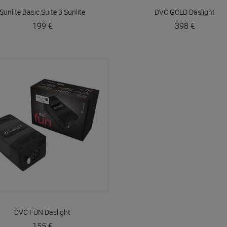
VOIR EN DÉTAIL
VOIR EN DÉTAIL
Sunlite Basic Suite 3
Sunlite
DVC GOLD
Daslight
199 €
398 €
VOIR EN DÉTAIL
DVC FUN
Daslight
155 €