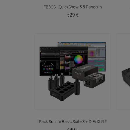
VOIR EN DÉTAIL
FB3QS - QuickShow 5.5
Pangolin
529 €
VOIR EN DÉTAIL
Pack Sunlite Basic Suite 3 + D-Fi XLR Pack
Sunlite
440 €