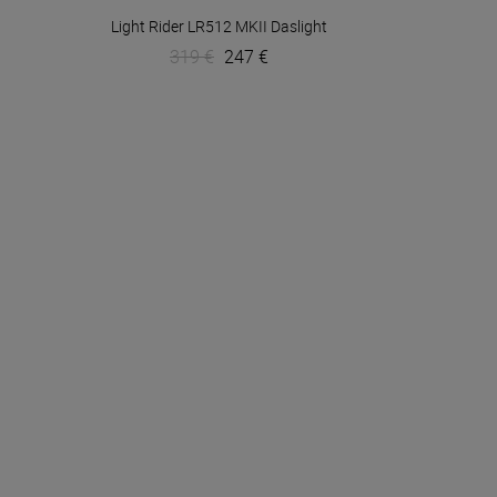
VOIR EN DÉTAIL
Light Rider LR512 MKII
Daslight
319 €
247 €