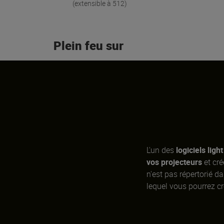
(extensible à 512)
Plein feu sur
L'un des
logiciels light
vos projecteurs
et cré
n'est pas répertorié da
lequel vous pourrez cré