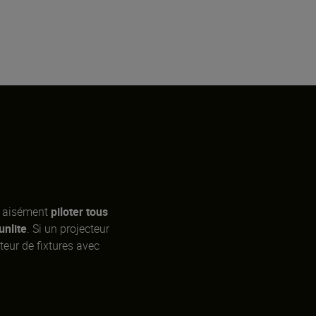
ez aisément
piloter tous
unlite
. Si un projecteur
teur de fixtures avec