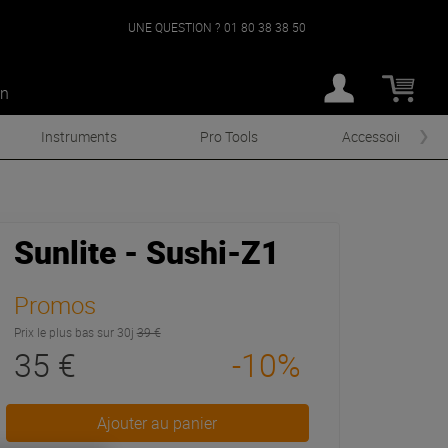
UNE QUESTION ?
01 80 38 38 50
an
Instruments
Pro Tools
Accessoires
Sunlite - Sushi-Z1
Promos
Prix le plus bas sur 30j
39 €
35 €
-10%
Ajouter au panier