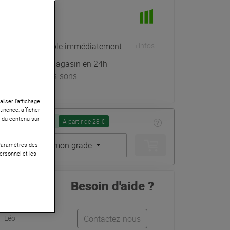
En Stock
Expédiable immédiatement
+infos
Retrait magasin en 24h
à Univers-sons
liser l’affichage
tinence, afficher
r du contenu sur
Seconde Vie :
A partir de 28 €
Choisir mon grade
 Paramètres des
ersonnel et les
Besoin d'aide ?
Léo
Contactez-nous