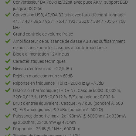
Convertisseur DA 768kHz/32bit avec puce AKM, support DSD
jusqu'à DSD256
Conversion USB, AD/DA 32 bits avec taux d'échantillonnage :
44,1 / 48 / 88,2 / 96 / 176,4 / 192 / 352,8 / 384 / 705,6 / 768
kHz
Grand contrôle de volume fraisé
Amplificateur de puissance de classe AB avec suffisamment
de puissance pour les casques à haute impédance
Bloc d'alimentation 12V inclus
Caractéristiques techniques :
Niveau d'entrée max : +22,5dBu
Rejet en mode commun : < 60dB
Réponse en fréquence : 10Hz - 200kHz @ +/-3dB
Distorsion harmonique (THD + N) : Casque 600Ω : 0,002 %,
32Ω: 0,013 %, USB : 0,0012 %, E/S analogique : 0,002 %
Bruit d'entrée équivalent : Casque : -97 dBu (pondéré A, 600
Ω), E/S analogiques : -99 dBu (pondéré A, 600 Ω)
Puissance de sortie max : 2x 190mW @ 600Ohm ; 2x 330mW
@ 250Ohm ; 2x400mW @ 47Ohm
Diaphonie : -75dB @ 1kHz ; 600Ohm
Tension de fonctionnement : +/-17V