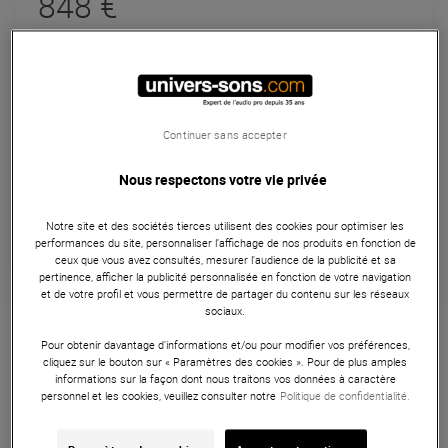
848 €
dont éco-part : 0,07 €
Pas en Stock
Livraison Gratuite
Continuer sans accepter
Payer en
3x
4x
10x
12x
Nous respectons votre vie privée
Apport initial :
282.67 €
282
,67 €
/ mois
Mensualités :
2
x
282.67 €
Notre site et des sociétés tierces utilisent des cookies pour optimiser les
Coût de financement :
0 €
performances du site, personnaliser l’affichage de nos produits en fonction de
TAEG fixe :
0
%
ceux que vous avez consultés, mesurer l'audience de la publicité et sa
pertinence, afficher la publicité personnalisée en fonction de votre navigation
et de votre profil et vous permettre de partager du contenu sur les réseaux
Garantie
3
ans
sociaux.
Eligible à la Garantie Sérénité
Pour obtenir davantage d'informations et/ou pour modifier vos préférences,
cliquez sur le bouton sur « Paramètres des cookies ». Pour de plus amples
Interfaces Audio
informations sur la façon dont nous traitons vos données à caractère
personnel et les cookies, veuillez consulter notre
Politique de confidentialité.
Le SPL Marc One est un contrôleur de monitoring et
interface audio avec 2 sorties enceintes stéréo, une sortie