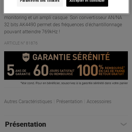
Paramètres des cookies
Accepter et continuer
caisson de basses, 2 entrées analogiques stéréo, une entrée
numérique USB pour Mac/PC/Android/iOS, 3 modes de
monitoring et un ampli casque. Son convertisseur AN/NA
32 bits AK4490 permet des fréquences d'échantillonnage
pouvant atteindre 769kHz !
ARTICLE N° 81876
Autres Caractéristiques
|
Présentation
|
Accessoires
Présentation