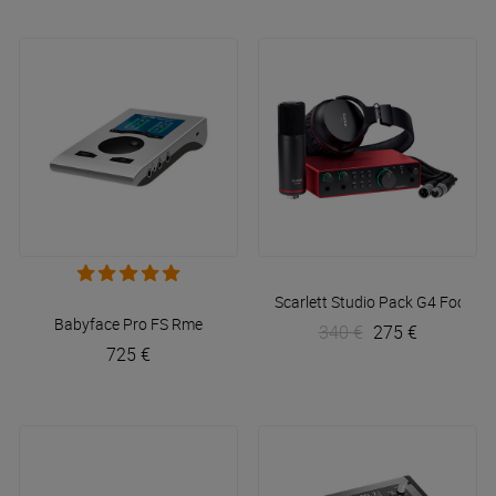
Scarlett Studio Pack G4
Focusri
Babyface Pro FS
Rme
340 €
275 €
725 €