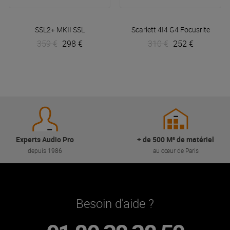
SSL2+ MKII
SSL
Scarlett 4I4 G4
Focusrite
359 €
298 €
310 €
252 €
Experts Audio Pro
+ de 500 M² de matériel
depuis 1986
au cœur de Paris
Besoin d'aide ?