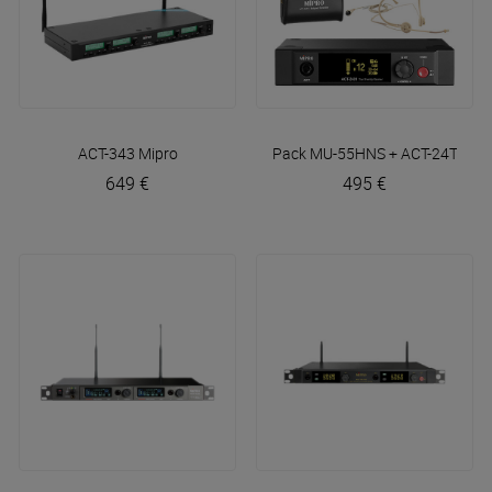
ACT-343
Mipro
Pack MU-55HNS + ACT-24TC Lit
649 €
495 €