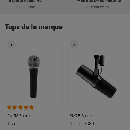
Experts Audio Pro
+ de 500 M² de matériel
depuis 1986
au cœur de Paris
Tops de la marque
1
2
SM 58
Shure
SM7B
Shure
115 €
479 €
398 €