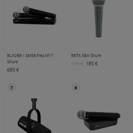
BLX288 / SM58 freq M17
BETA 58A
Shure
Shure
219 €
185 €
685 €
7
8