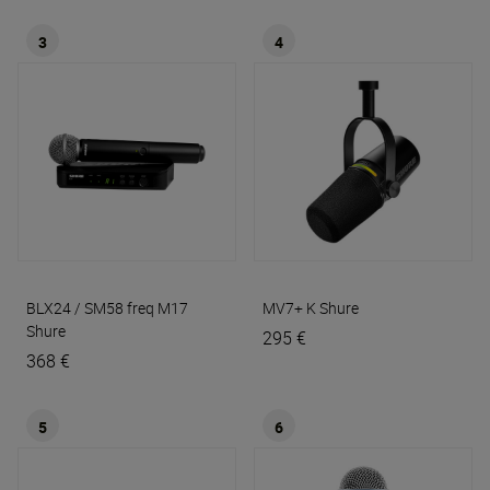
3
4
BLX24 / SM58 freq M17
MV7+ K
Shure
Shure
295 €
368 €
5
6