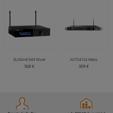
SLXD4+E-G65
Shure
ACT-2412A
Mipro
568 €
309 €