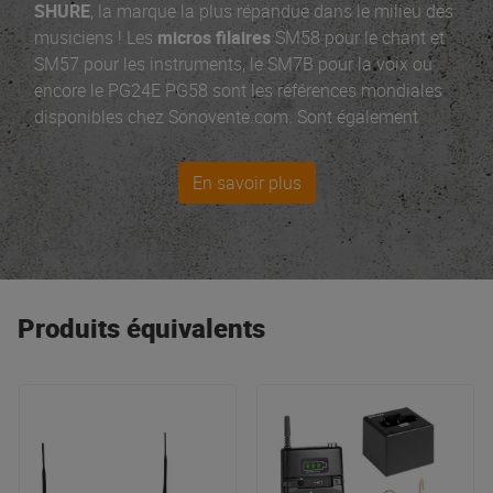
SHURE
, la marque la plus répandue dans le milieu des
musiciens ! Les
micros filaires
SM58 pour le chant et
SM57 pour les instruments, le SM7B pour la voix ou
encore le PG24E PG58 sont les références mondiales
disponibles chez Sonovente.com. Sont également
disponibles les superbes
casques studio
et DJ SRH, les
HF PGX et SLX, le
micro tête de mort
55SH T2...
En savoir plus
Shure a développé des
micros USB
qui rivalisent avec
leurs micros analogiques en termes de fiabilité et de
son. Les artistes font confiance à leurs
systèmes sans
fil
pour rester connectés lorsqu'il n'y a pas de place
pour l'erreur. Shure a rendu le matériel professionnel
Produits équivalents
accessible au plus grand nombre, en créant des
écouteurs intra-auriculaires
de qualité supérieure.