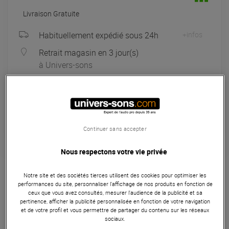
Livraison Gratuite
Habituellement expédié sous 24h
+infos
Retrait magasin en 3 jour(s)
à Univers-sons
Payer en
3x
4x
10x
12x
Apport initial :
106.00 €
106
,00 €
/ mois
Mensualités :
2
x
106.00 €
Coût de financement :
0 €
Continuer sans accepter
TAEG fixe :
0
%
Nous respectons votre vie privée
Garantie
3
ans
Eligible à la Garantie Sérénité
Notre site et des sociétés tierces utilisent des cookies pour optimiser les
performances du site, personnaliser l’affichage de nos produits en fonction de
Micro sans fil chant
ceux que vous avez consultés, mesurer l'audience de la publicité et sa
pertinence, afficher la publicité personnalisée en fonction de votre navigation
et de votre profil et vous permettre de partager du contenu sur les réseaux
Le Shure GLXD4+ Z4 est un récepteur numérique pour
sociaux.
système de micro sans fil. Il fonctionne sur la bande de