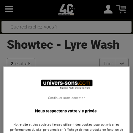
Showtec
-
Lyre Wash
2
résultats
Trier
Showtec
Shark Wash One
Bon Plan
Continuer sans accepter
En Stock
Nous respectons votre vie privée
319 €
Conseillé :
402 €
Notre site et des sociétés tierces utilisent des cookies pour optimiser les
Showtec
Phantom Matrix FX
performances du site, personnaliser l’affichage de nos produits en fonction de