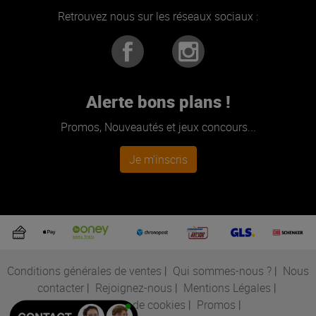
Retrouvez nous sur les réseaux sociaux :
Alerte bons plans !
Promos, Nouveautés et jeux concours...
Je m'inscris
Conditions générales de ventes
|
Qui sommes-nous ?
|
Nous
contacter
|
Rejoignez-nous
|
Mentions Légales
|
Préférences de cookies
|
Promos
|