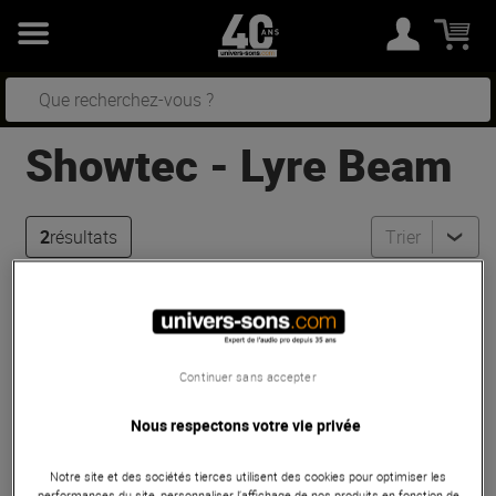
Showtec
-
Lyre Beam
2
résultats
Trier
Showtec
Shark Beam FX One
Bon Plan
En Stock
Continuer sans accepter
Nous respectons votre vie privée
462 €
Conseillé :
682 €
Notre site et des sociétés tierces utilisent des cookies pour optimiser les
performances du site, personnaliser l’affichage de nos produits en fonction de