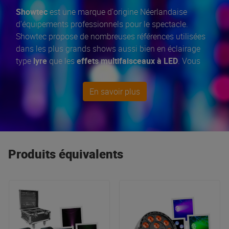
Showtec
est une marque d'origine Néerlandaise
d'équipements professionnels pour le spectacle.
Showtec propose de nombreuses références utilisées
dans les plus grands shows aussi bien en éclairage
type
lyre
que les
effets multifaisceaux à LED
. Vous
trouverez chez Showtec tous les accessoires
indispensables à vos prestations !
En savoir plus
Produits équivalents