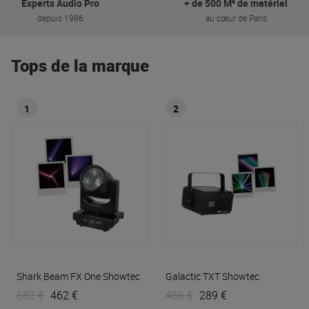
Experts Audio Pro
+ de 500 M² de matériel
depuis 1986
au cœur de Paris
Tops de la marque
1
2
Shark Beam FX One
Showtec
Galactic TXT
Showtec
682 €
462 €
466 €
289 €