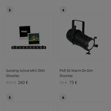
3
4
Sunstrip Active MKII DMX
PAR 30 Warm-On-Dim
Showtec
Showtec
426 €
260 €
95 €
75 €
5
6