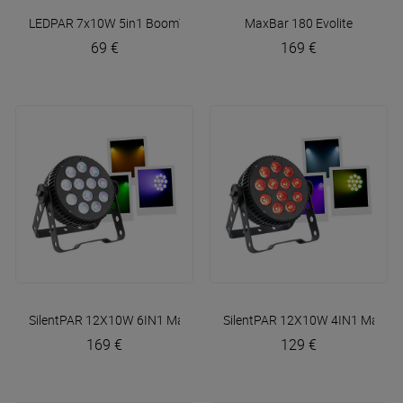
LEDPAR 7x10W 5in1
BoomTone DJ
MaxBar 180
Evolite
69 €
169 €
SilentPAR 12X10W 6IN1
Mac Mah
SilentPAR 12X10W 4IN1
Mac M
169 €
129 €