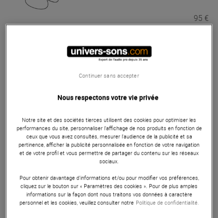
95 €
Sennheiser
HD 300 PROtect
En Stock
Continuer sans accepter
Nous respectons votre vie privée
245 €
Seconde Vie
196.00 €
Notre site et des sociétés tierces utilisent des cookies pour optimiser les
performances du site, personnaliser l’affichage de nos produits en fonction de
ceux que vous avez consultés, mesurer l'audience de la publicité et sa
Sennheiser
ew IEM G4-TWIN-G
pertinence, afficher la publicité personnalisée en fonction de votre navigation
et de votre profil et vous permettre de partager du contenu sur les réseaux
En Stock
sociaux.
Pour obtenir davantage d'informations et/ou pour modifier vos préférences,
cliquez sur le bouton sur « Paramètres des cookies ». Pour de plus amples
1 499 €
informations sur la façon dont nous traitons vos données à caractère
personnel et les cookies, veuillez consulter notre
Politique de confidentialité.