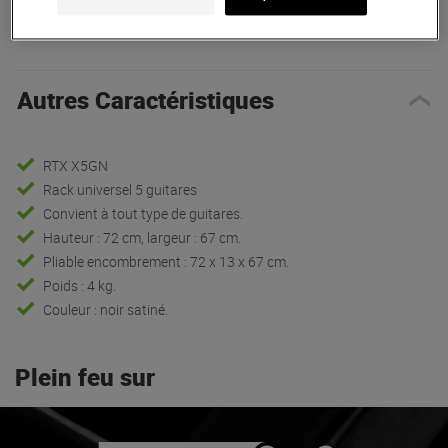
Présentation
Autres Caractéristiques
RTX X5GN
Rack universel 5 guitares
Convient à tout type de guitares.
Hauteur : 72 cm, largeur : 67 cm.
Pliable encombrement : 72 x 13 x 67 cm.
Poids : 4 kg.
Couleur : noir satiné.
Plein feu sur