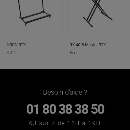
X5GN
RTX
RX 40-B Master
RTX
42 €
66 €
Besoin d'aide ?
01 80 38 38 50
6J sur 7 de 11H à 19H