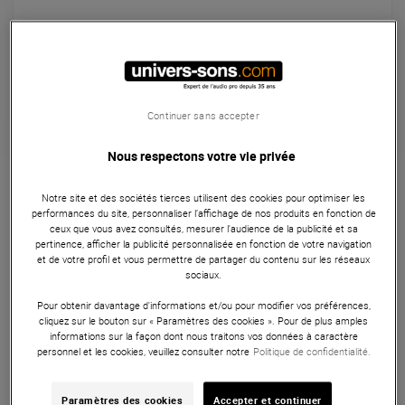
Habituellement expédié sous 48h
+infos
Retrait magasin en 3 jour(s)
à Univers-sons
Continuer sans accepter
Nous respectons votre vie privée
Garantie
3
ans
Stands & Racks
Notre site et des sociétés tierces utilisent des cookies pour optimiser les
performances du site, personnaliser l’affichage de nos produits en fonction de
Stand RTX X5GN pour positionner jusqu'à 5 guitares en
ceux que vous avez consultés, mesurer l'audience de la publicité et sa
pertinence, afficher la publicité personnalisée en fonction de votre navigation
parallèle.
et de votre profil et vous permettre de partager du contenu sur les réseaux
sociaux.
ARTICLE N° 70648
Pour obtenir davantage d'informations et/ou pour modifier vos préférences,
cliquez sur le bouton sur « Paramètres des cookies ». Pour de plus amples
informations sur la façon dont nous traitons vos données à caractère
Autres Caractéristiques
|
Présentation
personnel et les cookies, veuillez consulter notre
Politique de confidentialité.
Paramètres des cookies
Accepter et continuer