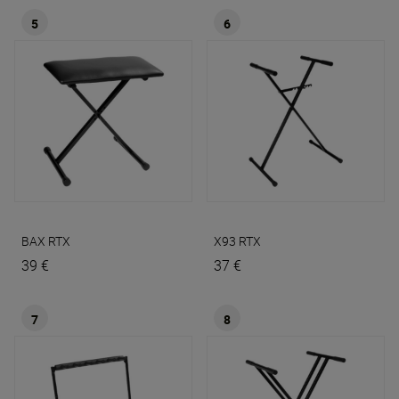
5
6
BAX
RTX
X93
RTX
39 €
37 €
7
8