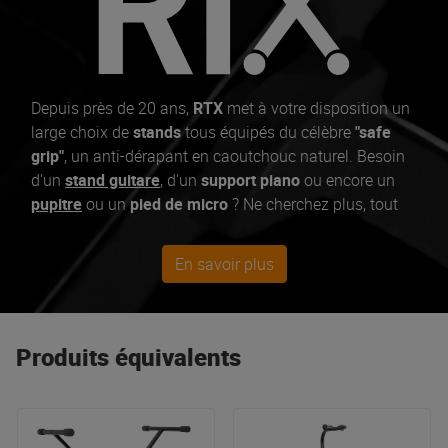
Depuis près de 20 ans,
RTX
met à votre disposition un
large choix de
stands
tous équipés du célèbre
"safe
grip"
, un anti-dérapant en caoutchouc naturel. Besoin
d'un
stand guitare
, d'un
support piano
ou encore un
pupitre
ou un
pied de micro
? Ne cherchez plus, tout
est forcement chez RTX.
En savoir plus
Produits équivalents