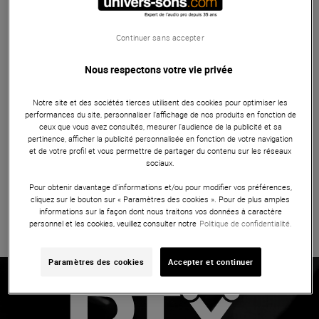
Stands & Racks
Continuer sans accepter
Pupitre de chef d'orchestre, très stable et adapté aux
partitions lourdes.
Nous respectons votre vie privée
ARTICLE N° 7497
Notre site et des sociétés tierces utilisent des cookies pour optimiser les
performances du site, personnaliser l’affichage de nos produits en fonction de
ceux que vous avez consultés, mesurer l'audience de la publicité et sa
pertinence, afficher la publicité personnalisée en fonction de votre navigation
et de votre profil et vous permettre de partager du contenu sur les réseaux
Pour aller plus loin...
sociaux.
Pour obtenir davantage d'informations et/ou pour modifier vos préférences,
cliquez sur le bouton sur « Paramètres des cookies ». Pour de plus amples
informations sur la façon dont nous traitons vos données à caractère
personnel et les cookies, veuillez consulter notre
Politique de confidentialité.
Plein feu sur
Paramètres des cookies
Accepter et continuer