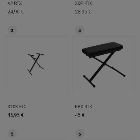
XP
RTX
XOP
RTX
24,90 €
28,95 €
3
4
X103
RTX
KBX
RTX
46,95 €
45 €
5
6