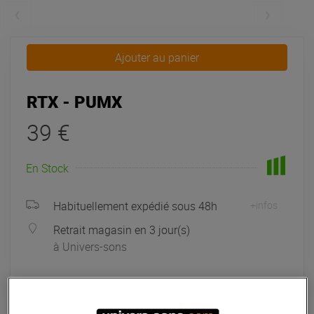
Ajouter au panier
RTX - PUMX
39 €
En Stock
Habituellement expédié sous 48h
+infos
Retrait magasin en 3 jour(s)
à Univers-sons
Garantie
3
ans