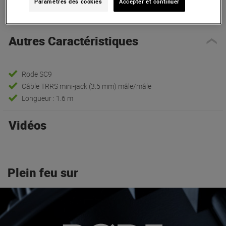
Présentation
Paramètres des cookies
Accepter et continuer
Autres Caractéristiques
Rode SC9
Câble TRRS mini-jack (3.5 mm) mâle/mâle
Longueur : 1.6 m
Vidéos
Plein feu sur