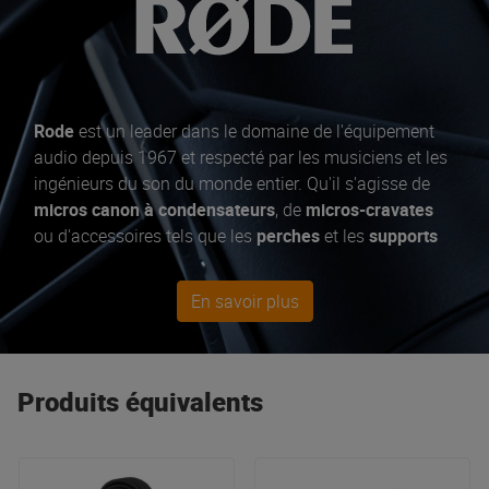
Rode
est un leader dans le domaine de l'équipement
audio depuis 1967 et respecté par les musiciens et les
ingénieurs du son du monde entier. Qu'il s'agisse de
micros canon à condensateurs
, de
micros-cravates
ou d'accessoires tels que les
perches
et les
supports
de micro
, Rode a tout ce qu'il faut pour capturer les
talents d'un artiste sur
scène
ou en
studio
. Parmi les
En savoir plus
best sellers, le
micro à condensateur
NT1-A, pour les
podcasts
le NT-USB mini et RodeCaster Pro. Pour ceux
qui veulent un
micro dynamique
, optez pour le M1. De
nombreuses
solutions mobiles
sont également
Produits équivalents
proposées pour les
smartphones
et
DSLR
, toujours
avec une qualité professionnelle.