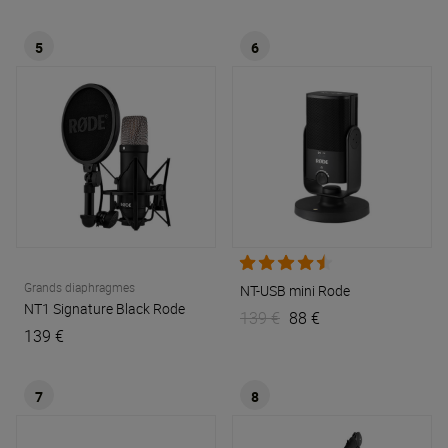
5
6
Grands diaphragmes
NT-USB mini
Rode
NT1 Signature Black
Rode
139 €
88 €
139 €
7
8