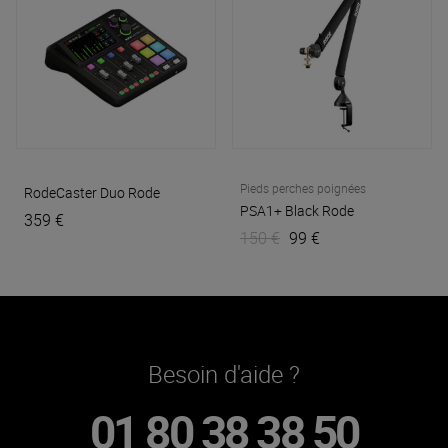
Pieds perches poignées
RodeCaster Duo
Rode
PSA1+ Black
Rode
359 €
150 €
99 €
Besoin d'aide ?
01 80 38 38 50