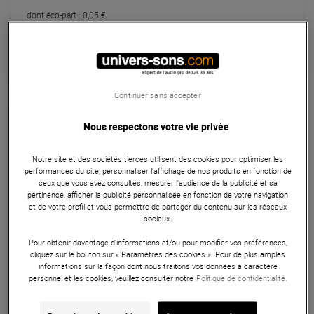
dont éco-part : 0,05 €
Pas en Stock
Continuer sans accepter
Garantie
1
an
Nous respectons votre vie privée
Câblerie
Notre site et des sociétés tierces utilisent des cookies pour optimiser les
Rode SC9 Câble de patch mini jack 3.5mm TRRS vers
performances du site, personnaliser l’affichage de nos produits en fonction de
TRRS, d'une longueur de 1,6 mètre.
ceux que vous avez consultés, mesurer l'audience de la publicité et sa
pertinence, afficher la publicité personnalisée en fonction de votre navigation
et de votre profil et vous permettre de partager du contenu sur les réseaux
ARTICLE N° 73550
sociaux.
Pour obtenir davantage d'informations et/ou pour modifier vos préférences,
cliquez sur le bouton sur « Paramètres des cookies ». Pour de plus amples
Autres Caractéristiques
|
Présentation
informations sur la façon dont nous traitons vos données à caractère
personnel et les cookies, veuillez consulter notre
Politique de confidentialité.