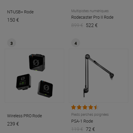
Multipistes numériques
NT-USB+
Rode
Rodecaster Pro II
Rode
150 €
899 €
522 €
3
4
Pieds perches poignées
Wireless PRO
Rode
PSA-1
Rode
239 €
119 €
72 €