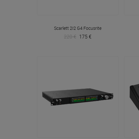
VOIR EN DÉTAIL
Scarlett 2I2 G4
Focusrite
220 €
175 €