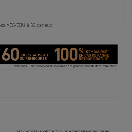
ess AES/EBU à 32 canaux.
pas d'emplacement PCI supplémentaire et ajoute les