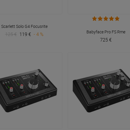
VOIR EN DÉTAIL
VOIR EN DÉTAIL
Scarlett Solo G4
Focusrite
Babyface Pro FS
Rme
125 €
119 €
- 4 %
725 €