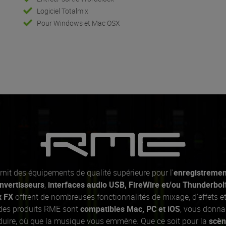
Logiciel Totalmix
Pour Windows et Mac OSX
rnit des équipements de qualité supérieure pour l'
enregistremen
nvertisseurs
,
interfaces audio USB, FireWire et/ou Thunderbol
x FX
offrent de nombreuses fonctionnalités de mixage, d'effets 
 des produits RME sont
compatibles Mac, PC et iOS
, vous donnan
roduire, où que la musique vous emmène. Que ce soit pour la
scè