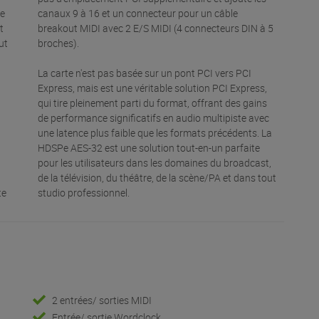
ce
canaux 9 à 16 et un connecteur pour un câble
t
breakout MIDI avec 2 E/S MIDI (4 connecteurs DIN à 5
ut
broches).
La carte n'est pas basée sur un pont PCI vers PCI
Express, mais est une véritable solution PCI Express,
qui tire pleinement parti du format, offrant des gains
de performance significatifs en audio multipiste avec
une latence plus faible que les formats précédents. La
HDSPe AES-32 est une solution tout-en-un parfaite
pour les utilisateurs dans les domaines du broadcast,
de la télévision, du théâtre, de la scène/PA et dans tout
te
studio professionnel.
2 entrées/ sorties MIDI
Entrée/ sortie Wordclock