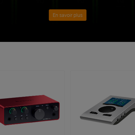
otre équipement audio RME pour vous offrir la
qualité
et la
fiabil
En savoir plus