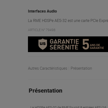
Interfaces Audio
La RME HDSPe AES-32 est une carte PCIe Expr
ARTICLE N° 79498
Autres Caractéristiques
|
Présentation
Présentation
La HDSPe AES-32 de RME fournit 8 entrées AES (16