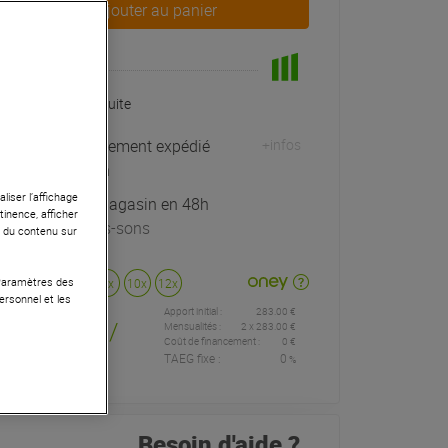
Ajouter au panier
En Stock
Livraison Gratuite
Habituellement expédié
+infos
sous 24h
liser l’affichage
Retrait magasin en 48h
tinence, afficher
à Univers-sons
r du contenu sur
 Paramètres des
Payer en
3x
4x
10x
12x
ersonnel et les
Apport initial :
283.00 €
283
,00 €
/
Mensualités :
2
x
283.00 €
Coût de financement :
0 €
TAEG fixe :
0
%
mois
Besoin d'aide ?