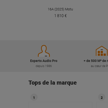
VOIR EN DÉTAIL
16A (2025)
Motu
1 810 €
Experts Audio Pro
+ de 500 M² de 
depuis 1986
au cœur de P
Tops de la marque
1
2