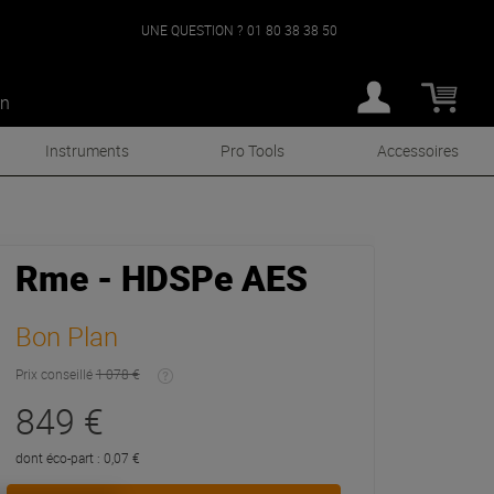
UNE QUESTION ?
01 80 38 38 50
an
Instruments
Pro Tools
Accessoires
Rme - HDSPe AES
Bon Plan
Prix conseillé
1 078 €
849 €
dont éco-part : 0,07 €