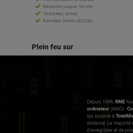
Résolution jusqu'à 192 kHz
16 entrées/ sorties
8 entrées/ sorties AES/EBU
Plein feu sur
Depuis 1996,
RME
fou
ordinateur
(MAO) :
Co
qui associé à
TotalMi
distance. La majorité
d'enregistrer et de p