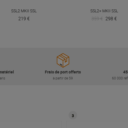
VOIR EN DÉTAIL
VOIR EN DÉTAIL
SSL2 MKII
SSL
SSL2+ MKII
SSL
219 €
359 €
298 €
matériel
Frais de port offerts
45
aris
à partir de 59
60 000 réf
3