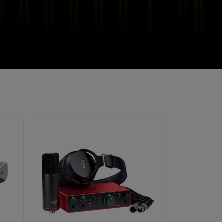
ité
attendus.