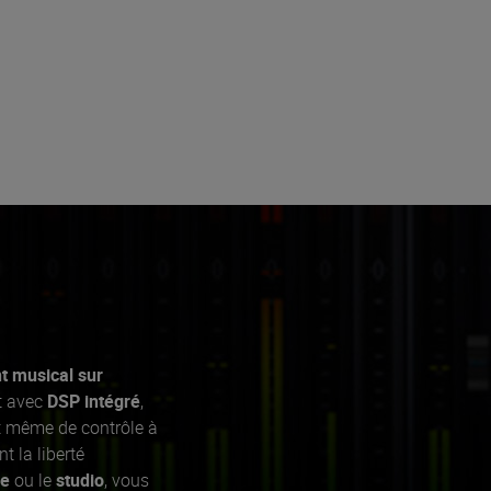
t musical sur
t avec
DSP intégré
,
et même de contrôle à
t la liberté
ne
ou le
studio
, vous