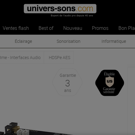
Ventes flash
Best of
Nouveau
Promos
Bon Pl
Éclairage
Sonorisation
Informatique
Rme - Interfaces Audio
HDSPe AES
Garantie
3
ans