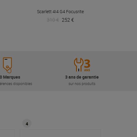
VOIR EN DÉTAIL
Scarlett 4I4 G4
Focusrite
310 €
252 €
0 Marques
3 ans de garantie
érences disponibles
sur nos produits
4