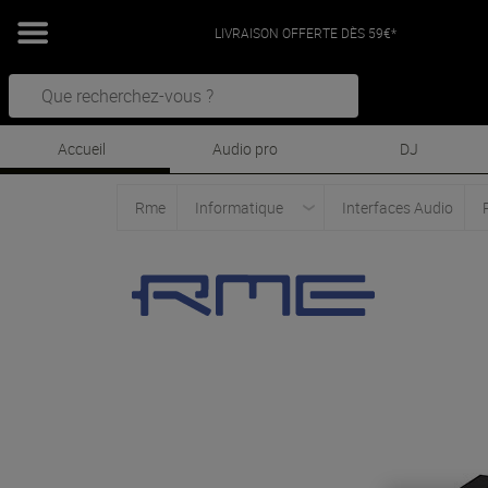
LIVRAISON OFFERTE DÈS 59€*
Accueil
Audio pro
DJ
Rme
Informatique
Interfaces Audio