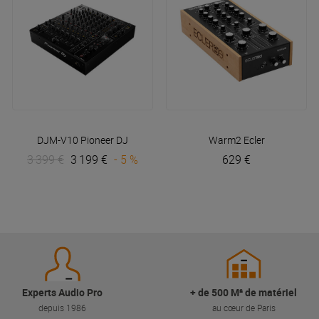
DJM-V10
Pioneer DJ
Warm2
Ecler
3 399 €
3 199 €
- 5 %
629 €
Experts Audio Pro
+ de 500 M² de matériel
depuis 1986
au cœur de Paris