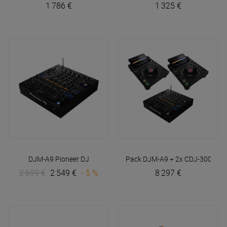
1 786 €
1 325 €
DJM-A9
Pioneer DJ
Pack DJM-A9 + 2x CDJ-3000X
P
2 699 €
2 549 €
- 5 %
8 297 €