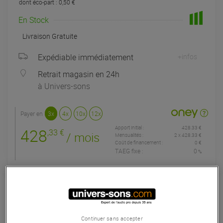
dont éco-part : 0,50 €
En Stock
Livraison Gratuite
Expédiable immédiatement
+infos
Retrait magasin en 24h
à Univers-sons
Payer en
3x
4x
10x
12x
Apport initial :
428.33 €
428
,33 €
/ mois
Mensualités :
2
x
428.33 €
Coût de financement :
0 €
TAEG fixe :
0
%
Garantie
3
ans
Eligible à la Garantie Sérénité
Table de mixage DJ
Continuer sans accepter