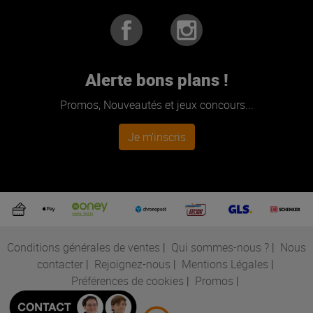
Alerte bons plans !
Promos, Nouveautés et jeux concours...
Je m'inscris
Conditions générales de ventes
|
Qui sommes-nous ?
|
Nous
contacter
|
Rejoignez-nous
|
Mentions Légales
|
Préférences de cookies
|
Promos
|