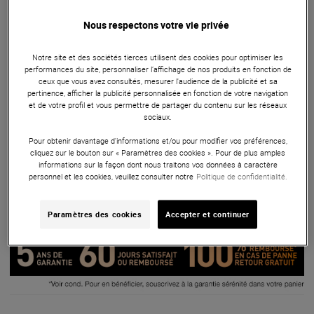
La Reloop Elite est une table de mixage DJ 2 canaux et
Nous respectons votre vie privée
interface audio USB 10 canaux, avec 16 pads sensibles à la
vélocité, 12 modes de performance par platine, et livrée
Notre site et des sociétés tierces utilisent des cookies pour optimiser les
avec les logiciels Serato DJ Pro/DVS Expansion Pack. Vos
performances du site, personnaliser l’affichage de nos produits en fonction de
cuts seront ultra-précis grâce à la dernière génération de
ceux que vous avez consultés, mesurer l'audience de la publicité et sa
faders Innofader Pro. Tweak FX - effets autonomes avec
pertinence, afficher la publicité personnalisée en fonction de votre navigation
et de votre profil et vous permettre de partager du contenu sur les réseaux
contrôle bipolaire - offre un grand potentiel créatif, complété
sociaux.
par deux modes d'activation d'effets (momentané ou
Pour obtenir davantage d'informations et/ou pour modifier vos préférences,
activation/désactivation par commutation). Le mixeur
cliquez sur le bouton sur « Paramètres des cookies ». Pour de plus amples
Reloop Elite DJ offre un réel potentiel de jeu inégalé !
informations sur la façon dont nous traitons vos données à caractère
personnel et les cookies, veuillez consulter notre
Politique de confidentialité.
ARTICLE N° 65294
Paramètres des cookies
Accepter et continuer