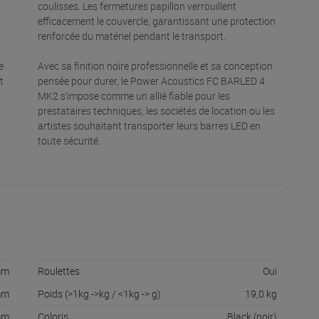
coulisses. Les fermetures papillon verrouillent
efficacement le couvercle, garantissant une protection
renforcée du matériel pendant le transport.
e
Avec sa finition noire professionnelle et sa conception
t
pensée pour durer, le Power Acoustics FC BARLED 4
MK2 s’impose comme un allié fiable pour les
prestataires techniques, les sociétés de location ou les
artistes souhaitant transporter leurs barres LED en
toute sécurité.
mm
Roulettes
Oui
mm
Poids (>1kg ->kg / <1kg -> g)
19,0 kg
mm
Coloris
Black (noir)