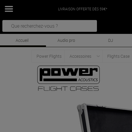
LIVRAISON OFFERTE DÈS 59€*
Accueil
Audio pro
DJ
Power Flights
Accessoires
Flights Case