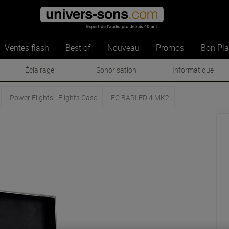
Ventes flash
Best of
Nouveau
Promos
Bon Pl
Éclairage
Sonorisation
Informatique
Power Flights - Flights Case
FC BARLED 4 MK2