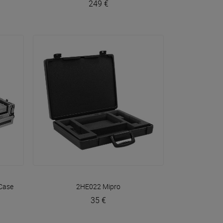
249 €
VOIR EN DÉTAIL
Case
2HE022
Mipro
35 €