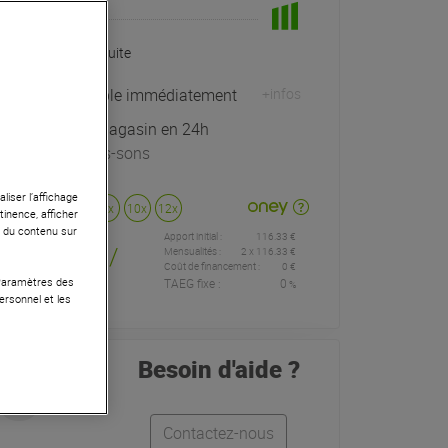
En Stock
Livraison Gratuite
Expédiable immédiatement
+infos
Retrait magasin en 24h
à Univers-sons
liser l’affichage
Payer en
3x
4x
10x
12x
tinence, afficher
r du contenu sur
Apport initial :
116.33 €
116
,33 €
/
Mensualités :
2
x
116.33 €
Coût de financement :
0 €
 Paramètres des
TAEG fixe :
0
%
mois
ersonnel et les
Besoin d'aide ?
Contactez-nous