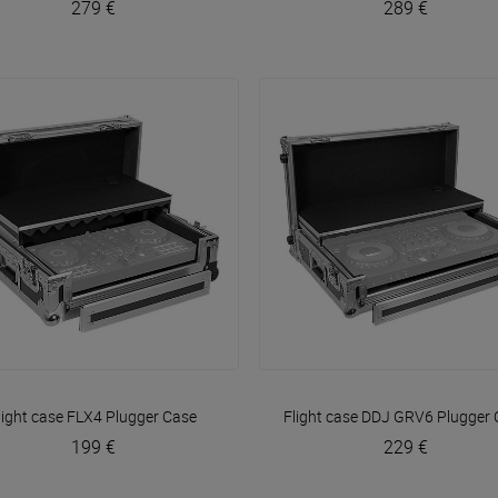
279 €
289 €
VOIR EN DÉTAIL
VOIR EN DÉTAIL
light case FLX4
Plugger Case
Flight case DDJ GRV6
Plugger 
199 €
229 €