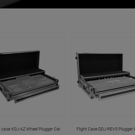
VOIR EN DÉTAIL
VOIR EN DÉTAIL
t case XDJ-AZ Wheel
Plugger Case
Flight Case DDJ-REV5
Plugger 