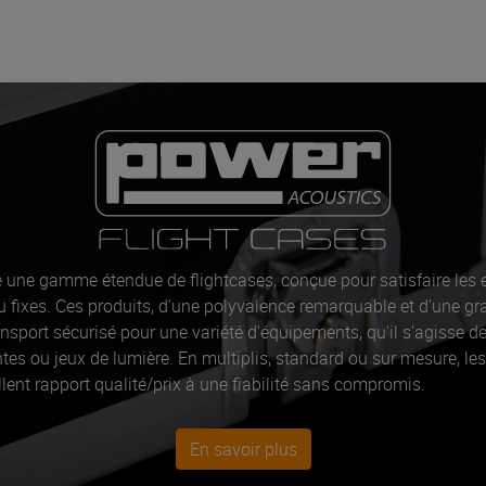
 une gamme étendue de flightcases, conçue pour satisfaire les 
u fixes. Ces produits, d'une polyvalence remarquable et d'une gr
nsport sécurisé pour une variété d'équipements, qu'il s'agisse d
intes ou jeux de lumière. En multiplis, standard ou sur mesure, le
llent rapport qualité/prix à une fiabilité sans compromis.
En savoir plus