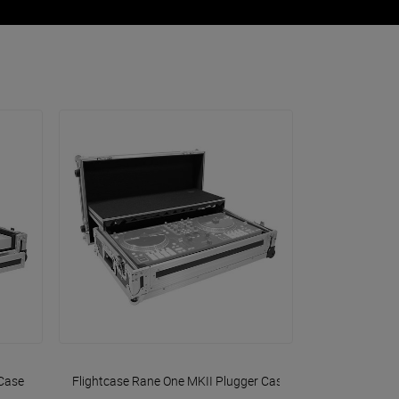
VOIR EN DÉTAIL
Case
Flightcase Rane One MKII
Plugger Case