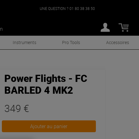
UNE QUESTION ?
01 80 38 38 50
an
Instruments
Pro Tools
Accessoires
Power Flights - FC
BARLED 4 MK2
349 €
Ajouter au panier