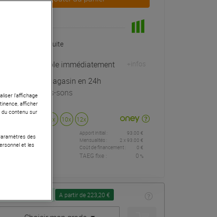
En Stock
Livraison Gratuite
Expédiable immédiatement
+infos
Retrait magasin en 24h
à Univers-sons
liser l’affichage
tinence, afficher
r du contenu sur
Payer en
3x
4x
10x
12x
Apport initial :
93.00 €
93
,00 €
 Paramètres des
/
Mensualités :
2
x
93.00 €
ersonnel et les
Coût de financement :
0 €
TAEG fixe :
0
%
mois
Seconde Vie :
A partir de 223,20 €