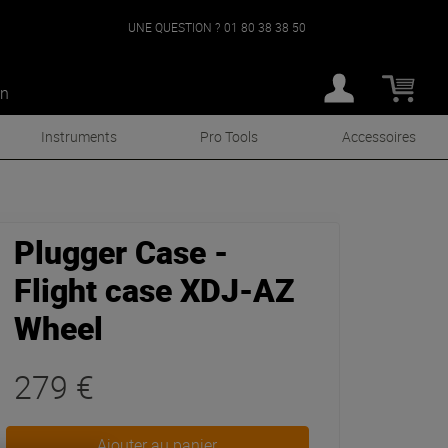
UNE QUESTION ?
01 80 38 38 50
an
Instruments
Pro Tools
Accessoires
Plugger Case -
Flight case XDJ-AZ
Wheel
279 €
Ajouter au panier