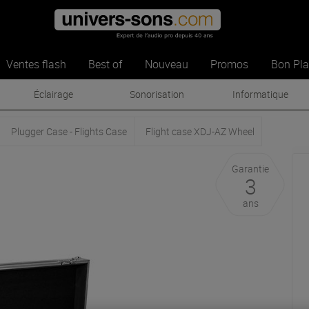
Ventes flash
Best of
Nouveau
Promos
Bon Pl
Éclairage
Sonorisation
Informatique
Plugger Case - Flights Case
Flight case XDJ-AZ Wheel
Garantie
3
ans