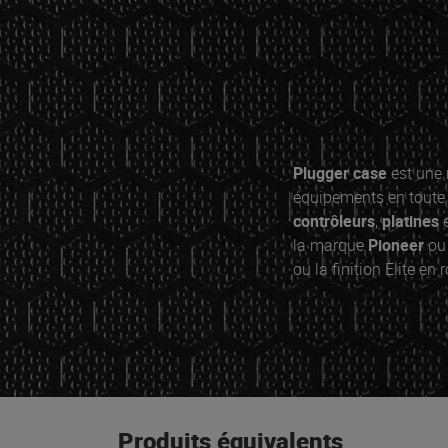
Plugger case
est une
équipements en toute 
contrôleurs
,
platines
la marque
Pioneer
o
ou la finition Elite en 
Produits équivalents