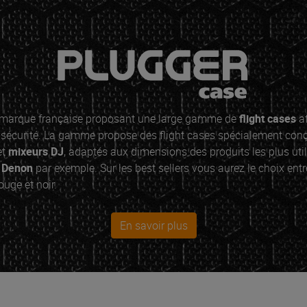
 marque française proposant une large gamme de
flight cases
af
sécurité. La gamme propose des flight cases spécialement conç
et
mixeurs DJ
, adaptés aux dimensions des produits les plus ut
u
Denon
par exemple. Sur les best sellers vous aurez le choix entre
rouge et noir.
En savoir plus