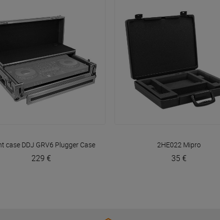
VOIR EN DÉTAIL
VOIR EN DÉTAIL
ght case DDJ GRV6
Plugger Case
2HE022
Mipro
229 €
35 €