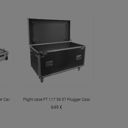
VOIR EN DÉTAIL
er Case
Flight case FT 117 59 57
Plugger Case
649 €