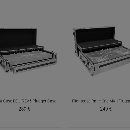
VOIR EN DÉTAIL
VOIR EN DÉTAIL
ght Case DDJ-REV5
Plugger Case
Flightcase Rane One MKII
Plugg
289 €
249 €