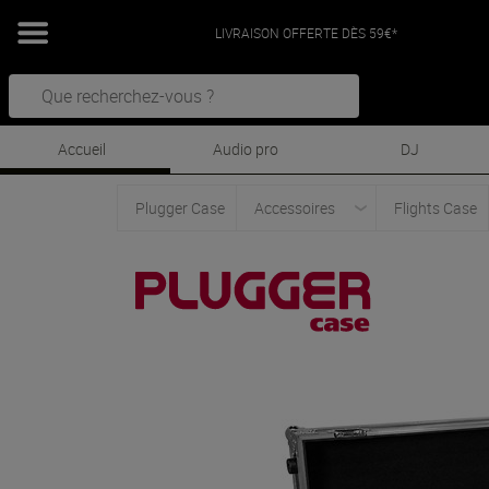
LIVRAISON OFFERTE DÈS 59€*
Accueil
Audio pro
DJ
Plugger Case
Accessoires
Flights Case