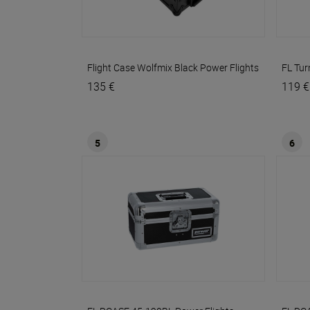
Flight Case Wolfmix Black
Power Flights
FL Tur
135 €
119 €
5
6