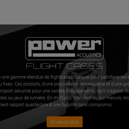
 une gamme étendue de flightcases, conçue pour satisfaire les 
u fixes. Ces produits, d'une polyvalence remarquable et d'une gr
nsport sécurisé pour une variété d'équipements, qu'il s'agisse d
intes ou jeux de lumière. En multiplis, standard ou sur mesure, le
llent rapport qualité/prix à une fiabilité sans compromis.
En savoir plus