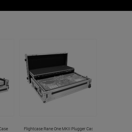
VOIR EN DÉTAIL
Case
Flightcase Rane One MKII
Plugger Case