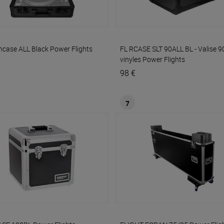
ncase ALL Black
Power Flights
FL RCASE SLT 90ALL BL - Valise 9
vinyles
Power Flights
98 €
7