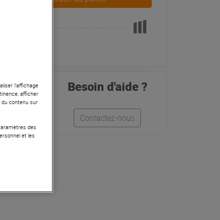
Pas en Stock
Besoin d'aide ?
liser l’affichage
tinence, afficher
r du contenu sur
Contactez-nous
 Paramètres des
ersonnel et les