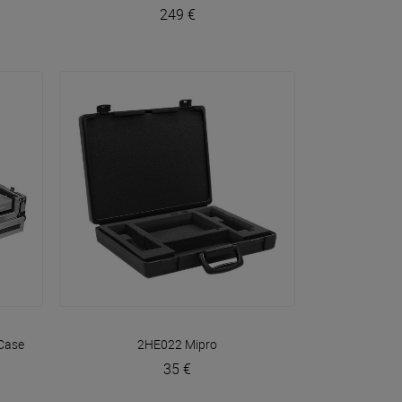
249 €
VOIR EN DÉTAIL
Case
2HE022
Mipro
35 €