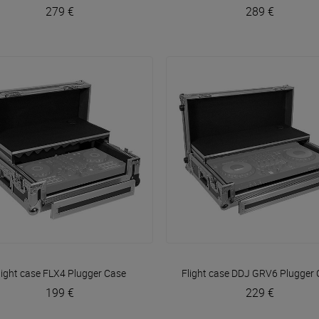
279 €
289 €
VOIR EN DÉTAIL
VOIR EN DÉTAIL
light case FLX4
Plugger Case
Flight case DDJ GRV6
Plugger 
199 €
229 €