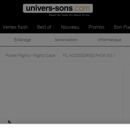
Ventes flash
Best of
Nouveau
Promos
Bon Pl
Éclairage
Sonorisation
Informatique
Power Flights - Flights Case
FC ACCESSORIES PACK VIS 1