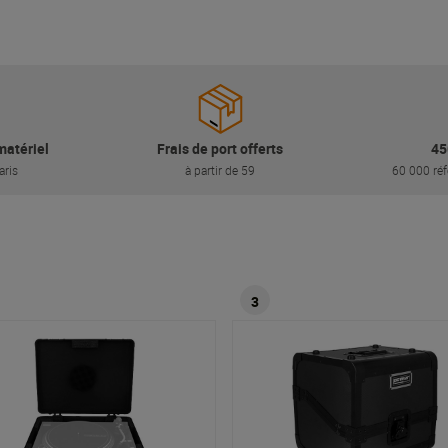
matériel
Frais de port offerts
45
aris
à partir de 59
60 000 réf
3