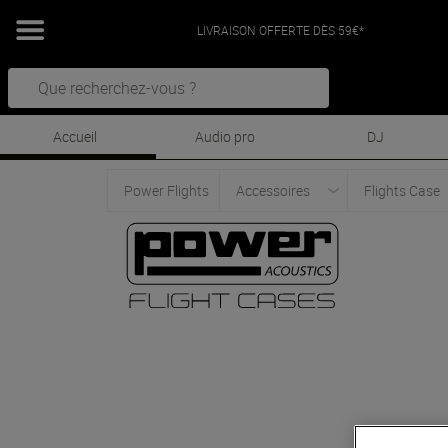
LIVRAISON OFFERTE DÈS 59€*
Accueil
Audio pro
DJ
Power Flights
Accessoires
Flights Case