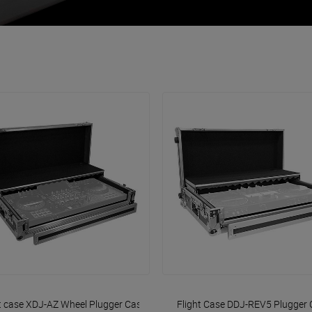
VOIR EN DÉTAIL
VOIR EN DÉTAIL
t case XDJ-AZ Wheel
Plugger Case
Flight Case DDJ-REV5
Plugger 