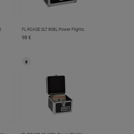
0
FL RCASE SLT 90BL
Power Flights
98 €
8