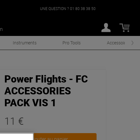
UNE QUESTION ?
01 80 38 38 50
an
Instruments
Pro Tools
Accessoires
Power Flights - FC
ACCESSORIES
PACK VIS 1
11 €
Ajouter au panier