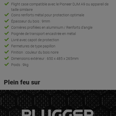
Flight case compatible avec le Pioneer DJM A9 ou appareil de
taille similaire
Coins renforts métal pour protection optimale
Épaisseur du bois : 9mm
Cornières profilées en aluminium / Renforts d’angle
Poignée de transport encastrée en métal
Livré avec capot de protection
Fermetures de type papillon
Finition : couleur du bois noire
Dimensions extérieur : 650 x 485 x 265mm
Poids : 9kg
Plein feu sur