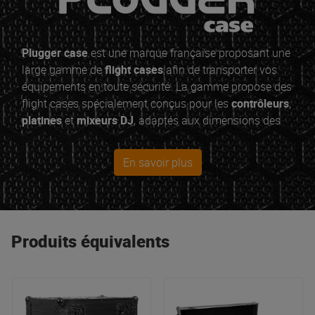
Plugger case
est une marque française proposant une
large gamme de
flight cases
afin de transporter vos
équipements en toute sécurité. La gamme propose des
flight cases spécialement conçus pour les
contrôleurs
,
platines
et
mixeurs DJ
, adaptés aux dimensions des
produits les plus utilisés comme ceux de la marque
Pioneer
ou
Denon
par exemple. Sur les best sellers
En savoir plus
vous aurez le choix entre la finition classique ou la
finition Elite en rouge et noir.
Produits équivalents