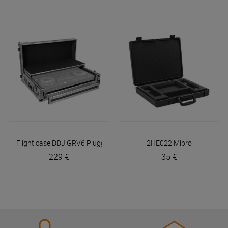
Flight case DDJ GRV6
Plugger Case
2HE022
Mipro
229 €
35 €