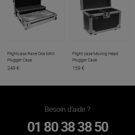
Flightcase Rane One MKII
Flight case Moving Head
Plugger Case
Plugger Case
249 €
159 €
Besoin d'aide ?
01 80 38 38 50