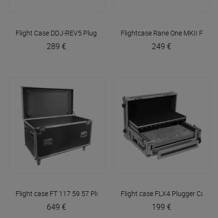
Flight Case DDJ-REV5
Plugger Case
Flightcase Rane One MKII
Plugg
289 €
249 €
Flight case FT 117 59 57
Plugger Case
Flight case FLX4
Plugger Case
649 €
199 €