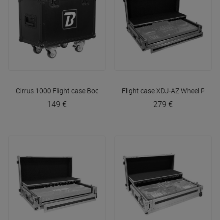
Cirrus 1000 Flight case
BoomTone DJ
Flight case XDJ-AZ Wheel
Plugg
149 €
279 €