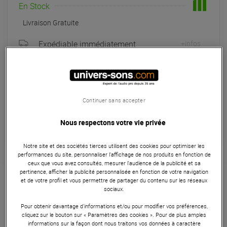
En Stock
Livraison Gratuite
Expédiable immédiatement
+infos
Retrait magasin en 24h
à Univers-sons
Continuer sans accepter
Payer en
3x
4x
10x
12x
Apport initial :
73.00 €
73
,00 €
/ mois
Nous respectons votre vie privée
Mensualités :
2
x
73.00 €
Coût de financement :
0 €
TAEG fixe :
0
%
Notre site et des sociétés tierces utilisent des cookies pour optimiser les
performances du site, personnaliser l’affichage de nos produits en fonction de
ceux que vous avez consultés, mesurer l'audience de la publicité et sa
Flights Case
pertinence, afficher la publicité personnalisée en fonction de votre navigation
et de votre profil et vous permettre de partager du contenu sur les réseaux
Le Flight Case Plugger DJM A9 offre une protection robuste
sociaux.
et fiable pour votre Pioneer DJM A9. Doté de coins renforcés
Pour obtenir davantage d'informations et/ou pour modifier vos préférences,
en métal et d'une épaisseur de bois de 9mm, il est idéal
cliquez sur le bouton sur « Paramètres des cookies ». Pour de plus amples
informations sur la façon dont nous traitons vos données à caractère