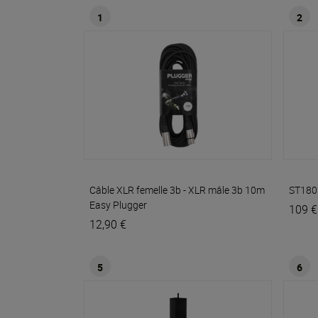
1
2
Câble XLR femelle 3b - XLR mâle 3b 10m
ST180
Easy
Plugger
109 €
12,90 €
5
6