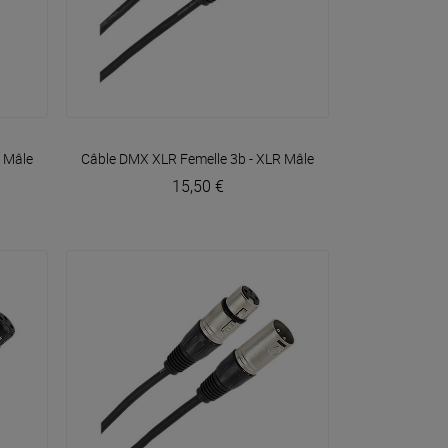
VOIR EN DÉTAIL
R Mâle 3b 1m50 Easy
Câble DMX XLR Femelle 3b - XLR Mâle 3b 10m Easy
Plugger
Plugger
15,50 €