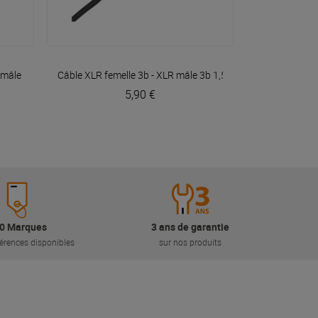
VOIR EN DÉTAIL
 mâle 3b 3m Easy
Câble XLR femelle 3b - XLR mâle 3b 1,50m Easy
Plugger
Plugger
5,90 €
0 Marques
3 ans de garantie
érences disponibles
sur nos produits