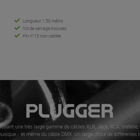
Longueur 1.50 mètre
Vis de serrage incluses
Pin n°13 non cablée
osant une très large gamme de câbles XLR, Jack, RCA, bretelle, 
usique... et même du câble DMX. Un large choix de différentes 