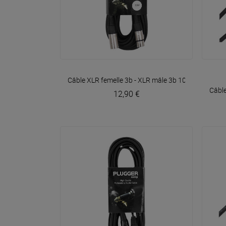
VOIR EN DÉTAIL
Câble XLR femelle 3b - XLR mâle 3b 10m Easy
Plug
Câble
12,90 €