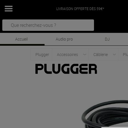
LIVRAISON OFFERTE DÈS 59€*
Accueil
Audio pro
DJ
Plugger
Accessoires
Câblerie
Pl