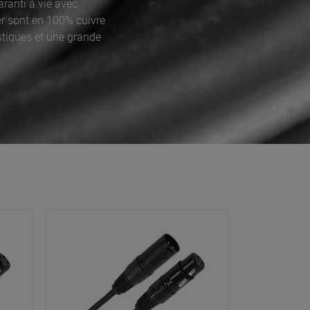
ranti à vie avec
er sont en 100% cuivre
stiques et une grande