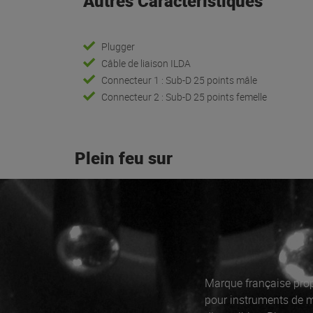
Autres Caractéristiques
Plugger
Câble de liaison ILDA
Connecteur 1 : Sub-D 25 points mâle
Connecteur 2 : Sub-D 25 points femelle
Plein feu sur
Marque française prop
pour instruments de m