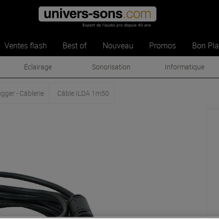
Ventes flash
Best of
Nouveau
Promos
Bon Pl
Éclairage
Sonorisation
Informatique
ugger - Câblerie
Câble ILDA 1m50