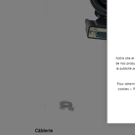
Notre site et
de nos produi
la publicité
Pour obtenir
cookies ». 
Câblerie