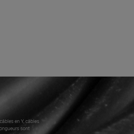
câbles en Y, câbles
longueurs sont