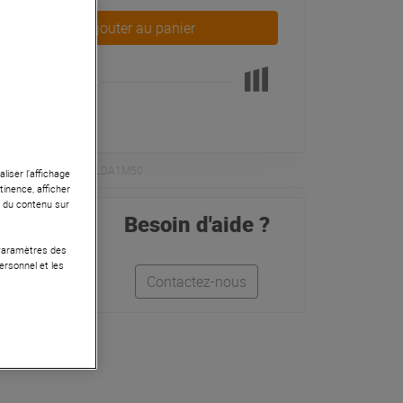
Ajouter au panier
Pas en Stock
ERENCE : PLUCABSILDA1M50
liser l’affichage
tinence, afficher
r du contenu sur
Besoin d'aide ?
 Paramètres des
ersonnel et les
Contactez-nous