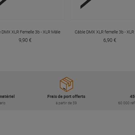
VOIR EN DÉTAIL
VOIR EN DÉTAIL
er
e DMX XLR Femelle 3b - XLR Mâle 3b 6m Easy
Câble DMX XLR femelle 3b - XLR
Plugger
9,90 €
6,90 €
matériel
Frais de port offerts
45
aris
à partir de 59
60 000 réf