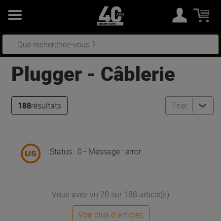
Plugger
-
Câblerie
188
résultats
Trier
Status : 0 - Message : error
Vous avez vu 20 sur 188 article(s)
Voir plus d''articles