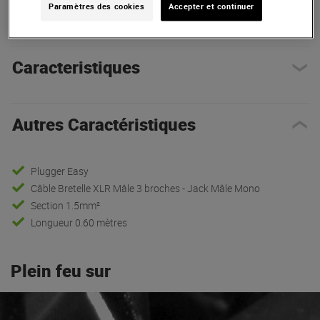
Paramètres des cookies
Accepter et continuer
Autres Caractéristiques
Caracteristiques
Autres Caractéristiques
Plugger Easy
Câble Bretelle XLR Mâle 3 broches - Jack Mâle Mono
Section 1.5mm²
Longueur 0.60 mètres
Plein feu sur