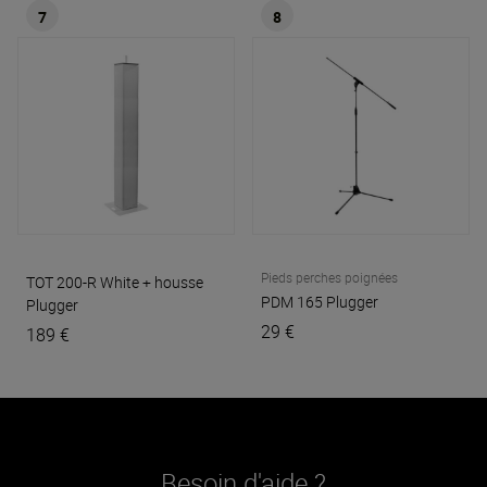
7
8
Pieds perches poignées
TOT 200-R White + housse
PDM 165
Plugger
Plugger
29 €
189 €
Besoin d'aide ?