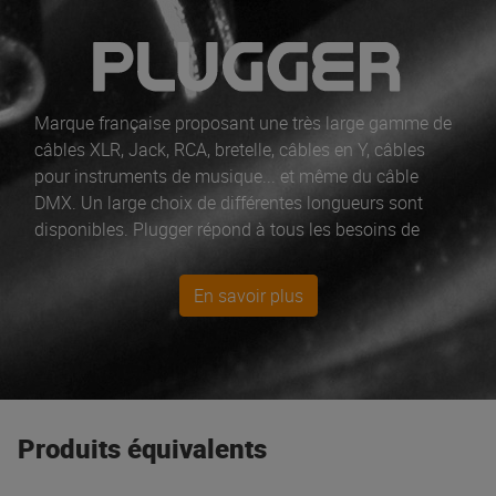
Marque française proposant une très large gamme de
câbles XLR, Jack, RCA, bretelle, câbles en Y, câbles
pour instruments de musique... et même du câble
DMX. Un large choix de différentes longueurs sont
disponibles. Plugger répond à tous les besoins de
l’entrée de gamme jusqu’au câble garanti à vie avec
connectiques Neutrik authentiques, soudées à la main.
En savoir plus
De plus, tous les câbles Plugger sont en 100% cuivre
haute qualité à basse teneur en oxygène assurant
d'excellentes caractéristiques acoustiques et une
grande longévité.
Produits équivalents