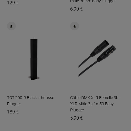
mâle 3b 3m Easy
Plugger
129 €
6,90 €
5
6
TOT 200-R Black + housse
Câble DMX XLR Femelle 3b -
Plugger
XLR Mâle 3b 1m50 Easy
Plugger
189 €
5,90 €