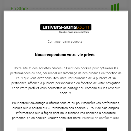
En Stock
Expédiable immédiatement
+infos
Retrait magasin en 24h
à Univers-sons
Continuer sans accepter
Nous respectons votre vie privée
REFERENCE : PLUCABBXM3JMM0M60EAS
Notre site et des sociétés tierces utilisent des cookies pour optimiser les
performances du site, personnaliser l’affichage de nos produits en fonction de
Câblerie
ceux que vous avez consultés, mesurer l'audience de la publicité et sa
pertinence, afficher la publicité personnalisée en fonction de votre navigation
et de votre profil et vous permettre de partager du contenu sur les réseaux
Plugger double câble de qualité pour les applications de
sociaux.
studio et de scène, équipé de 2 x Jack mâle 6,3mm mono
vers 2 x XLR femelle 3 broches. Longueur 0,6 mètre.
Pour obtenir davantage d'informations et/ou pour modifier vos préférences,
cliquez sur le bouton sur « Paramètres des cookies ». Pour de plus amples
informations sur la façon dont nous traitons vos données à caractère
ARTICLE N° 48021
personnel et les cookies, veuillez consulter notre
Politique de confidentialité.