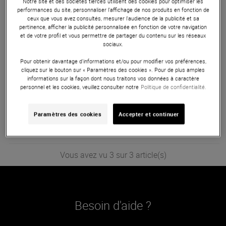
Notre site et des sociétés tierces utilisent des cookies pour optimiser les
performances du site, personnaliser l’affichage de nos produits en fonction de
Oberheim
TEO-5 Module
ceux que vous avez consultés, mesurer l'audience de la publicité et sa
pertinence, afficher la publicité personnalisée en fonction de votre navigation
En Stock
et de votre profil et vous permettre de partager du contenu sur les réseaux
sociaux.
1 299 €
Pour obtenir davantage d'informations et/ou pour modifier vos préférences,
cliquez sur le bouton sur « Paramètres des cookies ». Pour de plus amples
informations sur la façon dont nous traitons vos données à caractère
Oberheim
OB-X8
personnel et les cookies, veuillez consulter notre
Politique de confidentialité.
En Stock
Paramètres des cookies
Accepter et continuer
4 899 €
Vous avez vu 3 sur 3 article(s)
Besoin d'aide ?