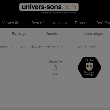
Ventes flash
Best of
Nouveau
Promos
Bon Pl
Éclairage
Sonorisation
Informatique
ianos
Nord - Claviers de scène & Pianos
Nord Grand 2
Garantie
3
ans