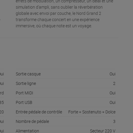
effets de modulation, un compresseur, un délai et une
simulation d'ampli, sans oublier la réverbération
globale avec envoi par couche, le Nord Grand 2
e
transforme chaque concert en une expérience
immersive, où chaque note est un voyage.
ui
Sortie casque
Oui
ui
Sortie ligne
2
rd
Port MIDI
Oui
35
Port USB
Oui
20
Entrée pédale de contrôle
Forte + Sostenuto + Dolce
ui
Nombre de pédale
3
ui
Alimentation
Secteur 220 V