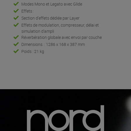
Modes Mono et Legato avec Glide
Effets :
Section d’effets dédiée par Layer
Effets de modulation, compresseur, délai et
simulation d’ampli
Réverbération globale avec envoi par couche
Dimensions. : 1286 x 168 x 387 mm
Poids : 21 kg