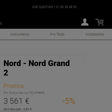
UNE QUESTION ?
01 80 38 38 50
an
Instruments
Pro Tools
Accessoires
Nord - Nord Grand
2
Promos
Prix le plus bas sur 30j
3 749 €
3 561 €
-5%
dont éco-part : 0,90 €