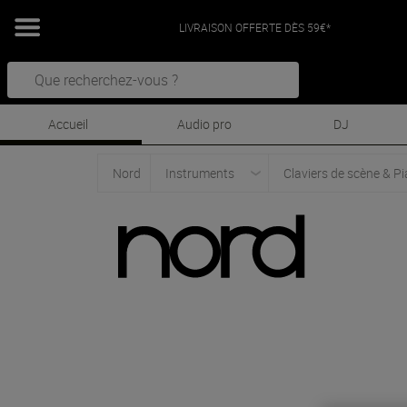
LIVRAISON OFFERTE DÈS 59€*
Accueil
Audio pro
DJ
Nord
Instruments
Claviers de scène & P