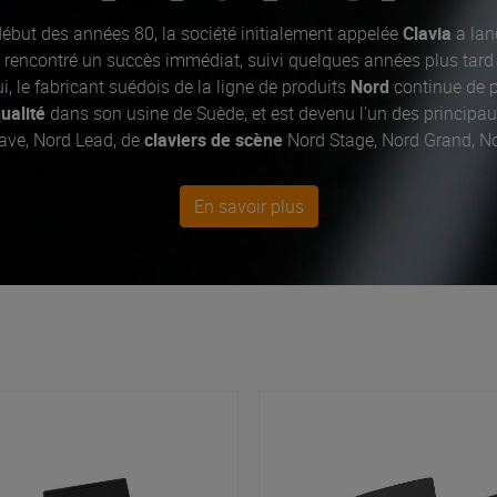
ébut des années 80, la société initialement appelée
Clavia
a lan
 a rencontré un succès immédiat, suivi quelques années plus tard 
ui, le fabricant suédois de la ligne de produits
Nord
continue de p
ualité
dans son usine de Suède, et est devenu l'un des principau
ve, Nord Lead, de
claviers de scène
Nord Stage, Nord Grand, No
musiciens de scène et de studio.
En savoir plus