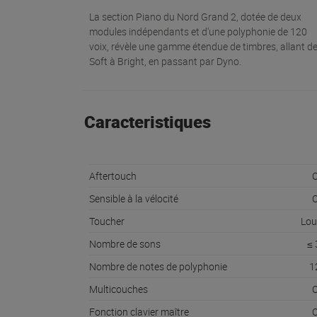
La section Piano du Nord Grand 2, dotée de deux
modules indépendants et d'une polyphonie de 120
voix, révèle une gamme étendue de timbres, allant d
Soft à Bright, en passant par Dyno.
Caracteristiques
Aftertouch
O
Sensible à la vélocité
O
Toucher
Lou
Nombre de sons
≤ 
Nombre de notes de polyphonie
1
Multicouches
O
Fonction clavier maître
O