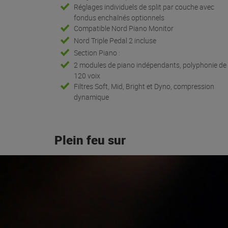
Réglages individuels de split par couche avec
fondus enchaînés optionnels
Compatible Nord Piano Monitor
Nord Triple Pedal 2 incluse
Section Piano :
2 modules de piano indépendants, polyphonie de
120 voix
Filtres Soft, Mid, Bright et Dyno, compression
dynamique
Plein feu sur