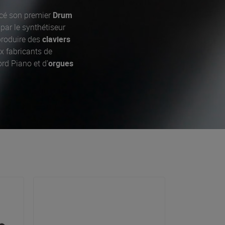
cé son premier
Drum
par le synthétiseur
roduire des
claviers
x fabricants de
rd Piano et d'
orgues