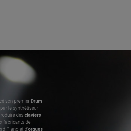
cé son premier
Drum
par le synthétiseur
roduire des
claviers
x fabricants de
rd Piano et d'
orgues