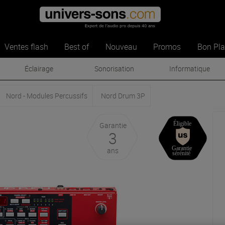
Ventes flash
Best of
Nouveau
Promos
Bon Pl
Éclairage
Sonorisation
Informatique
Nord - Modules Percussifs
Nord Drum 3P
Garantie
3
ans