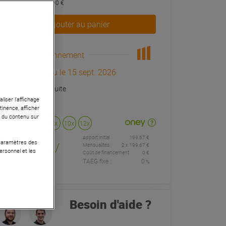
dont éco-part : 0,90 €
Ajouter au panier
Réapprovisionnement
Arrivage prévu le 15 sept. 2026
Livraison Gratuite
liser l’affichage
tinence, afficher
r du contenu sur
Payer en
3x
4x
10x
12x
Apport initial :
199.67 €
199
,67 €
 Paramètres des
/
Mensualités :
2
x
199.67 €
ersonnel et les
Coût de financement :
0 €
TAEG fixe :
0
%
mois
Besoin d'aide ?