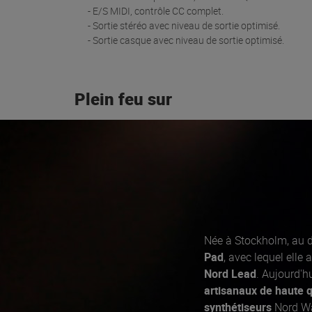
- E/S MIDI, contrôle CC complet.
- Sortie stéréo avec niveau de sortie optimisé.
- Sortie casque avec niveau de sortie optimisé.
Plein feu sur
Née à Stockholm, au d
Pad
, avec lequel elle
Nord Lead
. Aujourd'h
artisanaux de haute q
synthétiseurs
Nord Wa