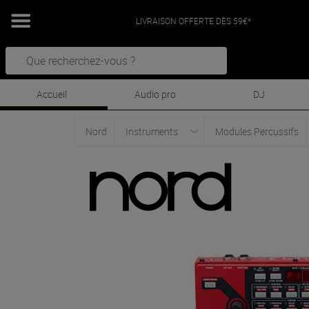
LIVRAISON OFFERTE DÈS 59€*
Accueil
Audio pro
DJ
Nord
Instruments
Modules Percussifs