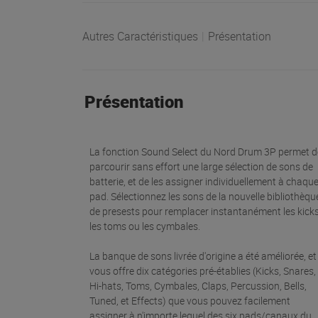
Autres Caractéristiques
|
Présentation
Présentation
La fonction Sound Select du Nord Drum 3P permet d
parcourir sans effort une large sélection de sons de
batterie, et de les assigner individuellement à chaqu
pad. Sélectionnez les sons de la nouvelle bibliothèqu
de presests pour remplacer instantanément les kicks
les toms ou les cymbales.
La banque de sons livrée d'origine a été améliorée, et
vous offre dix catégories pré-établies (Kicks, Snares,
Hi-hats, Toms, Cymbales, Claps, Percussion, Bells,
Tuned, et Effects) que vous pouvez facilement
assigner à n'importe lequel des six pads/canaux du