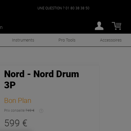
UNE QUESTION ?
01 80 38 38 50
an
Instruments
Pro Tools
Accessoires
Nord - Nord Drum
3P
Bon Plan
Prix conseillé
749 €
599 €