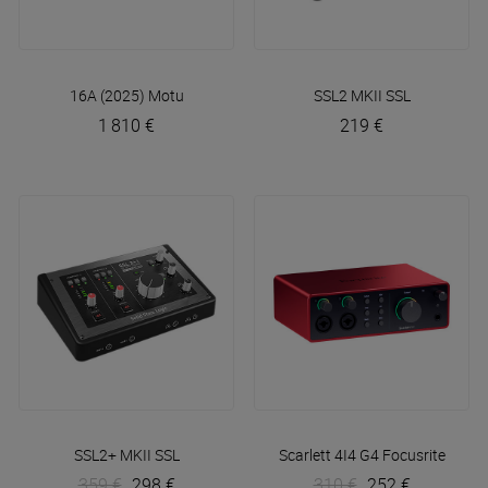
16A (2025)
Motu
SSL2 MKII
SSL
1 810 €
219 €
SSL2+ MKII
SSL
Scarlett 4I4 G4
Focusrite
359 €
298 €
310 €
252 €