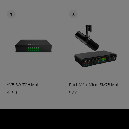
7
8
AVB SWITCH
Motu
Pack M6 + Micro SM7B
Motu
419 €
927 €