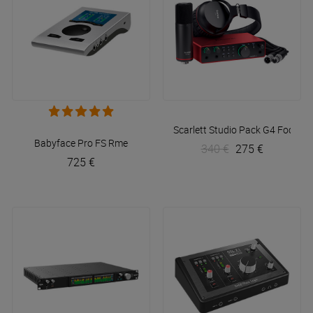
Scarlett Studio Pack G4
Focusri
Babyface Pro FS
Rme
340 €
275 €
725 €