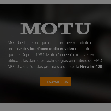
MOTU est une marque de renommée mondiale qui
propose des
interfaces audio et video
de haute
qualité. Depuis 1984, Motu n’a cessé d’innover en
utilisant les dernières technologies en matière de MAO.
MOTU a été l’un des premiers à utiliser le
Firewire 400
et 800 sur ses cartes son tout en proposant des
interfaces hybrides comme la
828 mk3 Hybrid
, ou la
En savoir plus
896 mk3 Hybrid
. Mais MOTU ne s’adresse pas
uniquement aux professionnels. La marque propose
également des
interfaces audio
plus abordables
comme la
Ultralite mk4
ou la Audio Express. Les
studios professionnels ont aussi de quoi être satisfaits