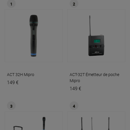
1
2
ACT 32H
Mipro
ACT-32T Émetteur de poche
Mipro
149 €
149 €
3
4