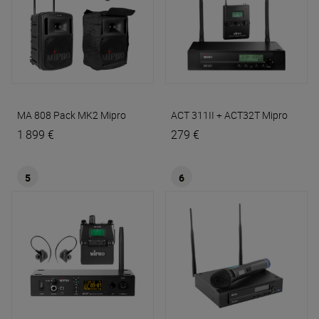
MA 808 Pack MK2
Mipro
ACT 311II + ACT32T
Mipro
1 899 €
279 €
5
6