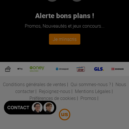
Alerte bons plans !
Promos, Nouveautés et jeux concours...
Je m'inscris
Conditions générales de ventes
|
Qui sommes-nous ?
|
Nous
contacter
|
Rejoignez-nous
|
Mentions Légales
|
Préférences de cookies
|
Promos
|