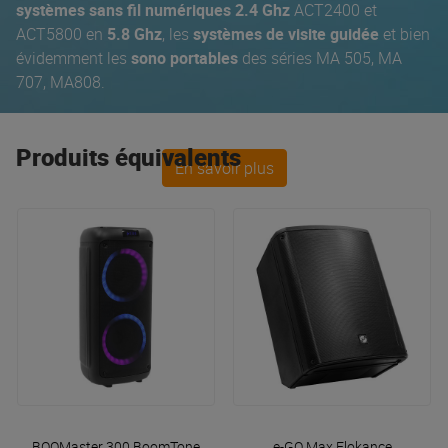
systèmes sans fil numériques 2.4 Ghz
ACT2400 et
ACT5800 en
5.8 Ghz
, les
systèmes de visite guidée
et bien
évidemment les
sono portables
des séries MA 505, MA
707, MA808.
Produits équivalents
En savoir plus
BOOMaster 300
BoomTone DJ
e-GO Max
Elokance