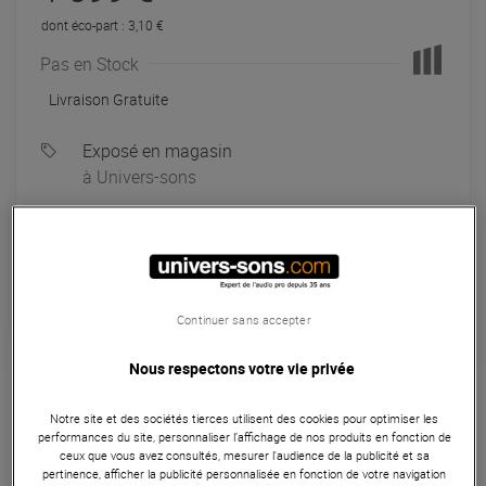
dont éco-part : 3,10 €
Pas en Stock
Livraison Gratuite
Exposé en magasin
à Univers-sons
Payer en
3x
4x
10x
12x
Apport initial :
533.00 €
533
,00 €
/ mois
Mensualités :
2
x
533.00 €
Coût de financement :
0 €
TAEG fixe :
0
%
Continuer sans accepter
Nous respectons votre vie privée
Garantie
3
ans
Eligible à la Garantie Sérénité
Notre site et des sociétés tierces utilisent des cookies pour optimiser les
performances du site, personnaliser l’affichage de nos produits en fonction de
Sono portable
ceux que vous avez consultés, mesurer l'audience de la publicité et sa
pertinence, afficher la publicité personnalisée en fonction de votre navigation