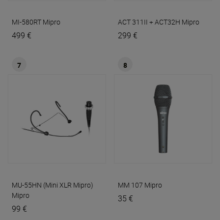
MI-580RT
Mipro
ACT 311II + ACT32H
Mipro
499 €
299 €
7
8
MU-55HN (Mini XLR Mipro)
MM 107
Mipro
Mipro
35 €
99 €