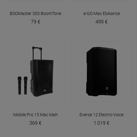
BOOMaster 300
BoomTone DJ
e-GO Max
Elokance
79 €
499 €
Mobile Pro 15
Mac Mah
Everse 12
Electro-Voice
369 €
1 019 €