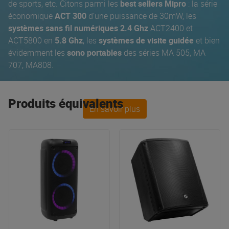
de sports, etc. Citons parmi les
best sellers Mipro
: la série
économique
ACT 300
d’une puissance de 30mW, les
systèmes sans fil numériques 2.4 Ghz
ACT2400 et
ACT5800 en
5.8 Ghz
, les
systèmes de visite guidée
et bien
évidemment les
sono portables
des séries MA 505, MA
707, MA808.
Produits équivalents
En savoir plus