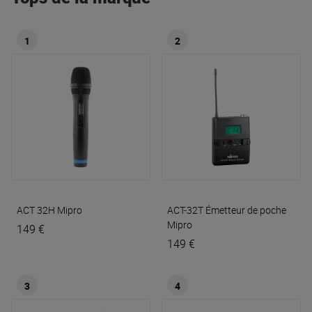
1
2
ACT 32H
Mipro
ACT-32T Émetteur de poche
Mipro
149 €
149 €
3
4