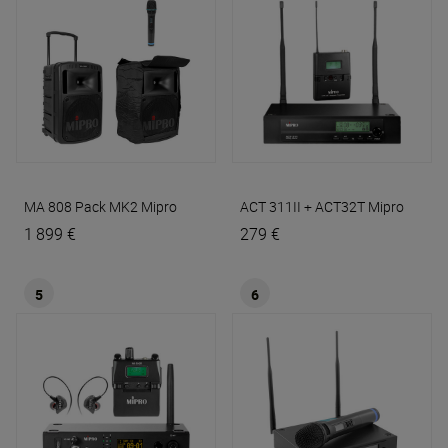
MA 808 Pack MK2
Mipro
ACT 311II + ACT32T
Mipro
1 899 €
279 €
5
6