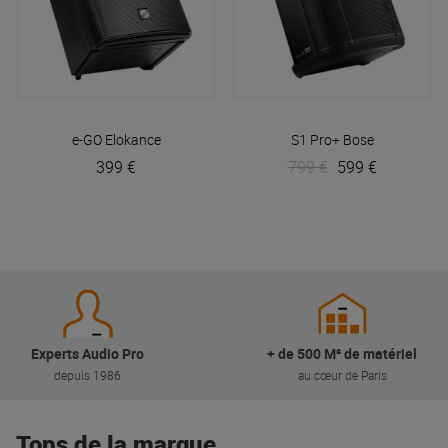
e-GO
Elokance
S1 Pro+
Bose
399 €
799 €
599 €
Experts Audio Pro
+ de 500 M² de matériel
depuis 1986
au cœur de Paris
Tops de la marque