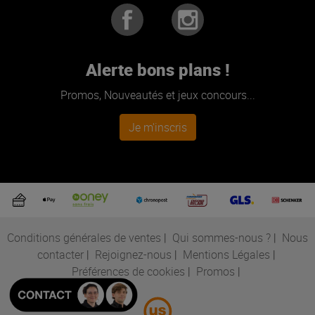
Alerte bons plans !
Promos, Nouveautés et jeux concours...
Je m'inscris
Conditions générales de ventes
|
Qui sommes-nous ?
|
Nous
contacter
|
Rejoignez-nous
|
Mentions Légales
|
Préférences de cookies
|
Promos
|