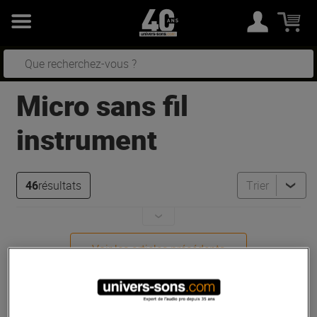
Micro sans fil
instrument
46
résultats
Trier
Voir les articles précédents
Audix
AP41-FLUTE B
Pas en Stock