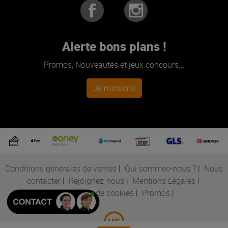
Alerte bons plans !
Promos, Nouveautés et jeux concours...
Je m'inscris
Conditions générales de ventes
|
Qui sommes-nous ?
|
Nous
contacter
|
Rejoignez-nous
|
Mentions Légales
|
Préférences de cookies
|
Promos
|