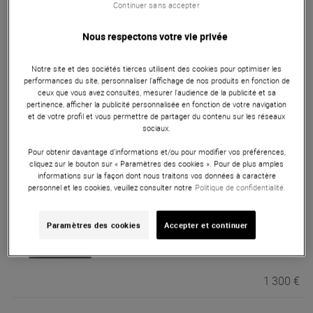
Continuer sans accepter
Nous respectons votre vie privée
1 300 €
Notre site et des sociétés tierces utilisent des cookies pour optimiser les
performances du site, personnaliser l’affichage de nos produits en fonction de
ceux que vous avez consultés, mesurer l'audience de la publicité et sa
Audix
AP41-FLUTE A
pertinence, afficher la publicité personnalisée en fonction de votre navigation
Pas en Stock
et de votre profil et vous permettre de partager du contenu sur les réseaux
sociaux.
Pour obtenir davantage d'informations et/ou pour modifier vos préférences,
1 300 €
cliquez sur le bouton sur « Paramètres des cookies ». Pour de plus amples
informations sur la façon dont nous traitons vos données à caractère
personnel et les cookies, veuillez consulter notre
Politique de confidentialité.
Audix
AP41-SAX B
Paramètres des cookies
Accepter et continuer
Pas en Stock
1 300 €