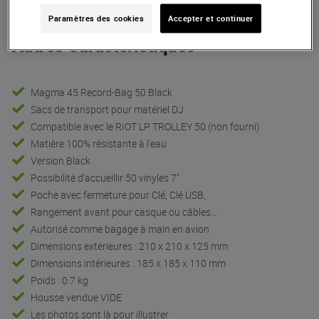
Paramètres des cookies
Accepter et continuer
Autres Caractéristiques
Magma 45 Record-Bag 50 Black
Sacs de transport pour matériel DJ
Compatible avec le RIOT LP TROLLEY 50 (non fourni)
Matière 100% résistante à l'eau
Version Black
Possibilité d’accueillir 50 vinyles 7"
Poche avec fermeture pour Clé, Clé USB,
Rangement avant pour casque ou câbles...
Autorisé comme bagage à main en avion
Dimensions extérieures : 210 x 210 x 125 mm
Dimensions intérieures : 185 x 185 x 110 mm
Poids : 0.7 kg
Housse vendue VIDE
Les photos sont là pour illustrer