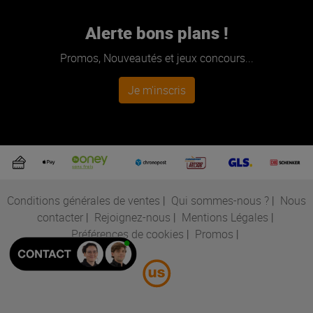
Alerte bons plans !
Promos, Nouveautés et jeux concours...
Je m'inscris
Conditions générales de ventes
|
Qui sommes-nous ?
|
Nous
contacter
|
Rejoignez-nous
|
Mentions Légales
|
Préférences de cookies
|
Promos
|