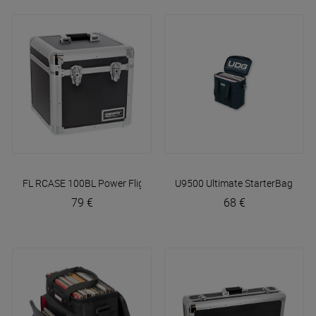
FL RCASE 100BL
Power Flights
U9500 Ultimate StarterBag Blac
79 €
68 €