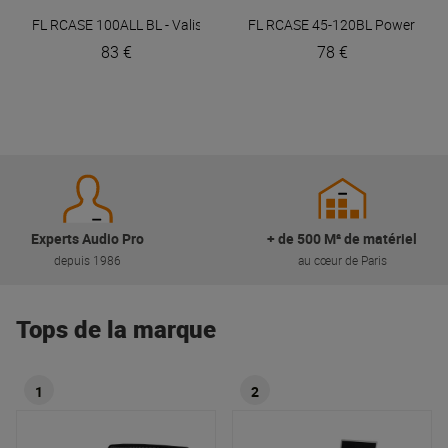
FL RCASE 100ALL BL - Valise 100 vinyles
FL RCASE 45-120BL
Power Flights
Power Fligh
83 €
78 €
Experts Audio Pro
+ de 500 M² de matériel
depuis 1986
au cœur de Paris
Tops de la marque
1
2