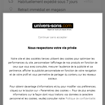
Habituellement expédié sous 7 jours
+infos
Retrait immédiat en magasin
à Univers-sons
Garantie
3
ans
Continuer sans accepter
Sac / housse DJ
Nous respectons votre vie privée
Magma Bags 45 Record-Bag 50 est un sac de transport qui
peut contenir jusqu'à 50 disques vinyles de 7 pouces.
Notre site et des sociétés tierces utilisent des cookies pour optimiser les
performances du site, personnaliser l’affichage de nos produits en fonction de
ARTICLE N° 72242
ceux que vous avez consultés, mesurer l'audience de la publicité et sa
pertinence, afficher la publicité personnalisée en fonction de votre navigation
et de votre profil et vous permettre de partager du contenu sur les réseaux
sociaux.
Autres Caractéristiques
|
Présentation
Pour obtenir davantage d'informations et/ou pour modifier vos préférences,
cliquez sur le bouton sur « Paramètres des cookies ». Pour de plus amples
informations sur la façon dont nous traitons vos données à caractère
personnel et les cookies, veuillez consulter notre
Politique de confidentialité.
Présentation