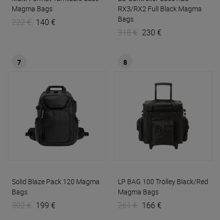
Magma Bags
RX3/RX2 Full Black
Magma
Bags
222 €
140 €
318 €
230 €
7
8
Solid Blaze Pack 120
Magma
LP BAG 100 Trolley Black/Red
Bags
Magma Bags
302 €
199 €
261 €
166 €