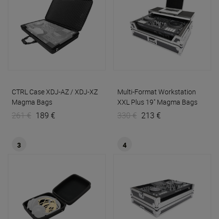
CTRL Case XDJ-AZ / XDJ-XZ
Multi-Format Workstation
Magma Bags
XXL Plus 19"
Magma Bags
261 €
189 €
330 €
213 €
3
4