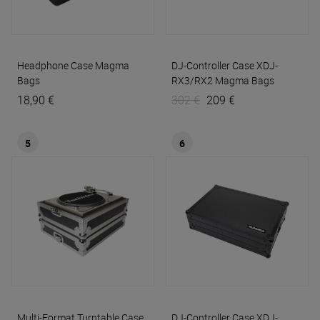
Headphone Case
Magma
DJ-Controller Case XDJ-
Bags
RX3/RX2
Magma Bags
18,90 €
302 €
209 €
5
6
Multi-Format Turntable Case
DJ-Controller Case XDJ-