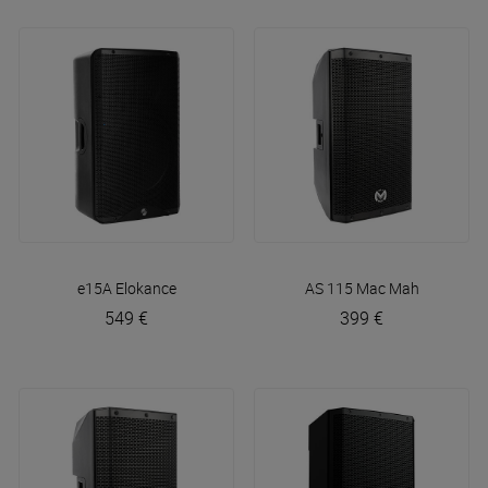
e15A
Elokance
AS 115
Mac Mah
549 €
399 €