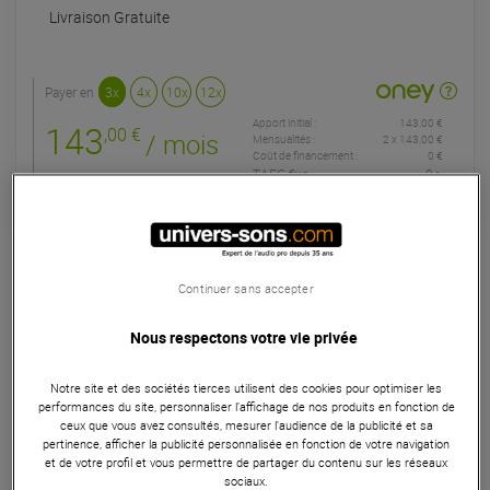
Livraison Gratuite
Payer en
3x
4x
10x
12x
Apport initial :
143.00 €
143
,00 €
/ mois
Mensualités :
2
x
143.00 €
Coût de financement :
0 €
TAEG fixe :
0
%
Garantie
3
ans
Eligible à la Garantie Sérénité
Continuer sans accepter
Enceinte
Nous respectons votre vie privée
La Mackie Thump215XT est une enceinte de sonorisation
active polyvalente, idéale pour façade ou retour. Elle
Notre site et des sociétés tierces utilisent des cookies pour optimiser les
dispose d'un haut-parleur de 15", d'un tweeter de 1", et d'un
performances du site, personnaliser l’affichage de nos produits en fonction de
amplificateur Class D de 700 W RMS / 1400 W Peak.
ceux que vous avez consultés, mesurer l'audience de la publicité et sa
pertinence, afficher la publicité personnalisée en fonction de votre navigation
Offrant une pression SPL Max de 129 dB et une réponse en
et de votre profil et vous permettre de partager du contenu sur les réseaux
fréquences de 40 Hz à 23 kHz, elle assure une qualité
sociaux.