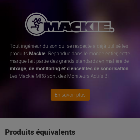
Tout ingénieur du son qui se respecte a déjà utilisé les
produits
Mackie
. Répandue dans le monde entier, cette
marque fait partie des grands standards en matière de
mixage, de monitoring et d'enceintes de sonorisation
.
Les Mackie MR8 sont des Moniteurs Actifs Bi-
amplifiés de grande qualité. L'incontournable enceinte
de sono SRM450v2 ne se présente plus.
En savoir plus
Produits équivalents