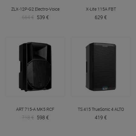
ZLX-12P-G2
Electro-Voice
X-Lite 115A
FBT
664 €
539 €
629 €
ART 715-A MK5
RCF
TS 415 TrueSonic 4
ALTO
718 €
598 €
419 €