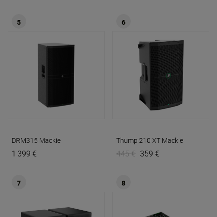
5
6
DRM315
Mackie
Thump 210 XT
Mackie
1 399 €
445 €
359 €
7
8