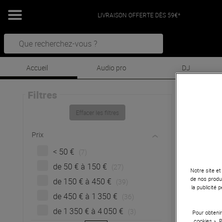
LIVRAISON OFFERTE DÈS 59€*
Accueil
Audio pro
DJ
Filtres
Mac
Effacer les filtres
M
Prix
< 50 €
(7)
de 50 € à 150 €
(27)
Notre site et
de nos produi
de 150 € à 450 €
(39)
la publicité
de 450 € à 1 350 €
(36)
de 1 350 € à 4 050 €
(3)
Pour obtenir
cookies ». 