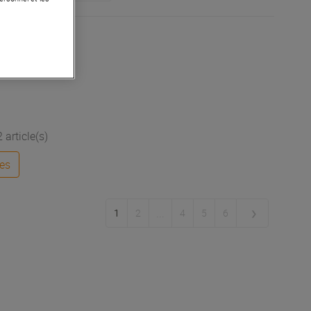
article(s)
les
...
1
2
4
5
6