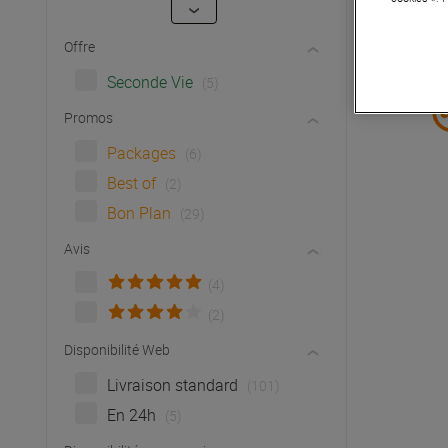
Offre
Seconde Vie
(5)
Promos
Packages
(6)
Best of
(2)
Bon Plan
(29)
Avis
(4)
(2)
Disponibilité Web
Livraison standard
(101)
En 24h
(5)