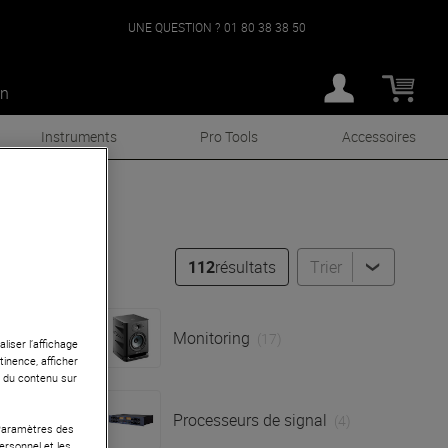
UNE QUESTION ?
01 80 38 38 50
an
Instruments
Pro Tools
Accessoires
112
résultats
Trier
Monitoring
(17)
liser l’affichage
tinence, afficher
r du contenu sur
Processeurs de signal
(4)
 Paramètres des
ersonnel et les