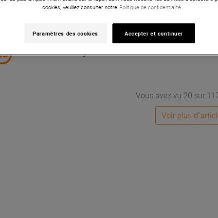
cookies, veuillez consulter notre
Politique de confidentialité.
Paramètres des cookies
Accepter et continuer
Status : 0 - Message : error
Vous avez vu 20 sur 112 
Voir plus d''artic