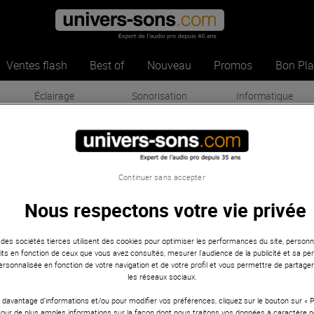
Ventes flash
Best of
Nouveau
Promos
Bon Pl
Éclairage
Sonorisation
Informatique
kie
ackie
Continuer sans accepter
Nous respectons votre vie privée
Tables de mixage
Enceinte
(32)
(32)
 des sociétés tierces utilisent des cookies pour optimiser les performances du site, personna
ts en fonction de ceux que vous avez consultés, mesurer l'audience de la publicité et sa per
 personnalisée en fonction de votre navigation et de votre profil et vous permettre de partage
les réseaux sociaux.
Casques
Sono portable
(12)
(7)
 davantage d'informations et/ou pour modifier vos préférences, cliquez sur le bouton sur «
Pour de plus amples informations sur la façon dont nous traitons vos données à caractère p