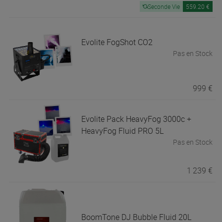
Seconde Vie
559.20 €
Evolite
FogShot CO2
Pas en Stock
999 €
Evolite
Pack HeavyFog 3000c +
HeavyFog Fluid PRO 5L
Pas en Stock
1 239 €
BoomTone DJ
Bubble Fluid 20L