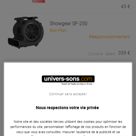
45 €
Showgear
SF-250
Bon Plan
Réapprovisionnement
339 €
Conseillé :
526 €
Evolite
HeavyFog 3000c
Best of
Pas en Stock
Continuer sans accepter
1 199 €
Nous respectons votre vie privée
Evolite
Twin Pack Evo Spark 600 +
Notre site et des sociétés tierces utilisent des cookies pour optimiser les
performances du site, personnaliser l’affichage de nos produits en fonction de
Flight case + Recharges
ceux que vous avez consultés, mesurer l'audience de la publicité et sa