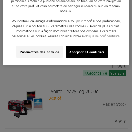
Pas en Stock
pertinence, afficher la publicité personnalisée en fonction de votre navigation
et de votre profil et vous permettre de partager du contenu sur les réseaux
sociaux.
1 511 €
Pour obtenir davantage d'informations et/ou pour modifier vos préférences,
cliquez sur le bouton sur « Paramètres des cookies ». Pour de plus amples
informations sur la façon dont nous traitons vos données à caractère
Evolite
Evo Spark 600 Twin Set
personnel et les cookies, veuillez consulter notre
Politique de confidentialité.
Best of
Pas en Stock
Paramètres des cookies
Accepter et continuer
1 199 €
Seconde Vie
959.20 €
Evolite
HeavyFog 2000c
Best of
Pas en Stock
899 €