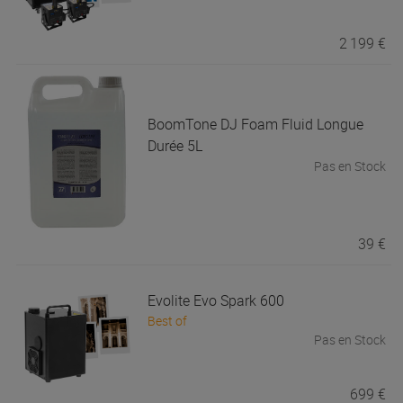
2 199 €
BoomTone DJ
Foam Fluid Longue
Durée 5L
Pas en Stock
39 €
Evolite
Evo Spark 600
Best of
Pas en Stock
699 €