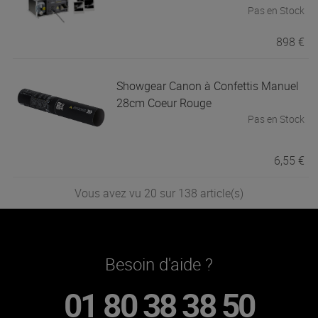
Pas en Stock
898 €
Showgear
Canon à Confettis Manuel
28cm Coeur Rouge
Pas en Stock
6,55 €
Vous avez vu 20 sur 138 article(s)
Besoin d'aide ?
01 80 38 38 50