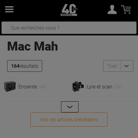
Mac Mah
164
résultats
Trier
Enceinte
Lyre et scan
(44)
(29)
Voir les articles précédents