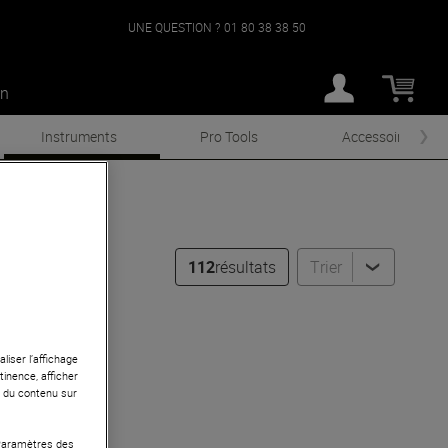
UNE QUESTION ?
01 80 38 38 50
an
Instruments
Pro Tools
Accessoires
112
résultats
Trier
cédents
liser l’affichage
tinence, afficher
r du contenu sur
 Paramètres des