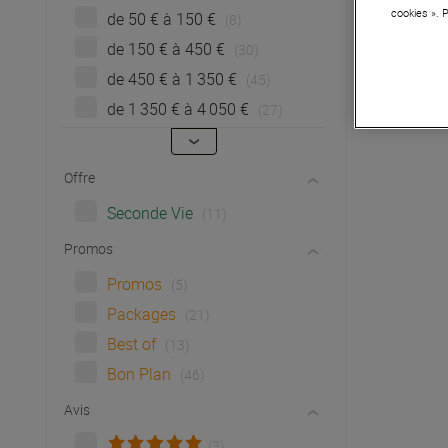
cookies ». 
de 50 € à 150 €
(8)
de 150 € à 450 €
(30)
de 450 € à 1 350 €
(45)
de 1 350 € à 4 050 €
(27)
Offre
Seconde Vie
(11)
Promos
Promos
(5)
Packages
(21)
Best of
(13)
Bon Plan
(46)
Avis
(3)