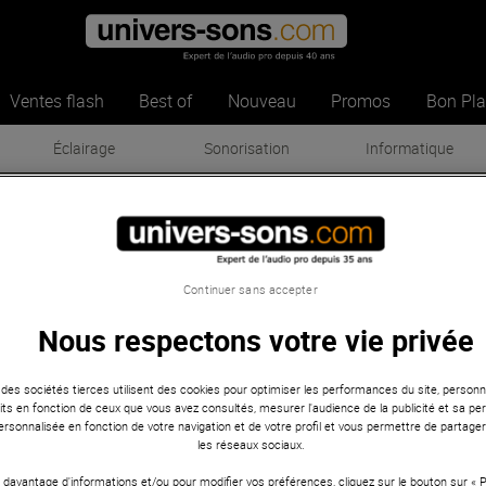
Ventes flash
Best of
Nouveau
Promos
Bon Pl
Éclairage
Sonorisation
Informatique
g
Instruments
org
-
Instruments
Continuer sans accepter
Nous respectons votre vie privée
Voir les articles pré
 des sociétés tierces utilisent des cookies pour optimiser les performances du site, personna
ts en fonction de ceux que vous avez consultés, mesurer l'audience de la publicité et sa per
 personnalisée en fonction de votre navigation et de votre profil et vous permettre de partage
Status : 0 - Message : error
les réseaux sociaux.
 davantage d'informations et/ou pour modifier vos préférences, cliquez sur le bouton sur «