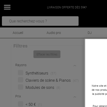
LIVRAISON OFFERTE DÈS 59€*
Accueil
Audio pro
DJ
Filtres
Kor
Effacer les filtres
K
Rayons
Synthétiseurs
(57)
Claviers de scène & Pianos
(47)
Notre site et
Modules de sons
(8)
de nos produi
la publicité
Prix
< 50 €
(1)
Pour obtenir