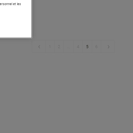
ersonnel et les
article(s)
les
...
1
2
4
5
6