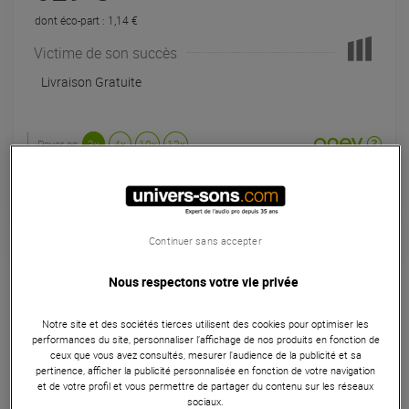
dont éco-part : 1,14 €
Victime de son succès
Livraison Gratuite
Payer en
3x
4x
10x
12x
Apport initial :
209.67 €
209
,67 €
/ mois
Mensualités :
2
x
209.67 €
Coût de financement :
0 €
TAEG fixe :
0
%
Continuer sans accepter
Garantie
3
ans
Nous respectons votre vie privée
Eligible à la Garantie Sérénité
Claviers de scène & Pianos
Notre site et des sociétés tierces utilisent des cookies pour optimiser les
performances du site, personnaliser l’affichage de nos produits en fonction de
ceux que vous avez consultés, mesurer l'audience de la publicité et sa
Le pack comprend le piano numérique Korg B2SP BK avec
pertinence, afficher la publicité personnalisée en fonction de votre navigation
son meuble noir équipé de 3 pédales, un casque audio
et de votre profil et vous permettre de partager du contenu sur les réseaux
fermé, un adaptateur secteur ainsi qu'un pupitre. Il s'agit là
sociaux.