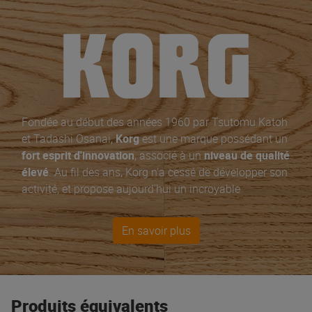
Fondée au début des années 1960 par Tsutomu Katoh
et Tadashi Osanai,
Korg
est une marque possédant un
fort esprit d'innovation
, associé à un
niveau de qualité
élevé
. Au fil des ans, Korg n'a cessé de développer son
activité, et propose aujourd'hui un incroyable
assortiment de
produits pour les musiciens
de tous
horizons, et
DJ
avec leurs
tables de mixage
,
samplers
En savoir plus
et
Grooveboxes
.
De nos jours, les
instruments
les plus populaires de
Korg sont le Minilogue XD, le Wavestate et l'Opsix, ses
claviers
B2, PA700 et SV-2 ainsi que toute la série des
Produits équivalents
modules Volca
.