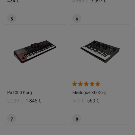
434 €
4 349 €
3 597 €
5
6
Pa1000
Korg
Minilogue XD
Korg
2 229 €
1 845 €
679 €
569 €
7
8