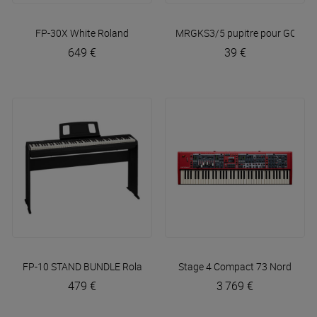
FP-30X White
Roland
MRGKS3/5 pupitre pour GO:Keys
649 €
39 €
FP-10 STAND BUNDLE
Roland
Stage 4 Compact 73
Nord
479 €
3 769 €