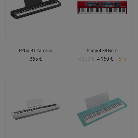
P-145BT
Yamaha
Stage 4 88
Nord
365 €
4 379 €
4 160 €
- 5 %