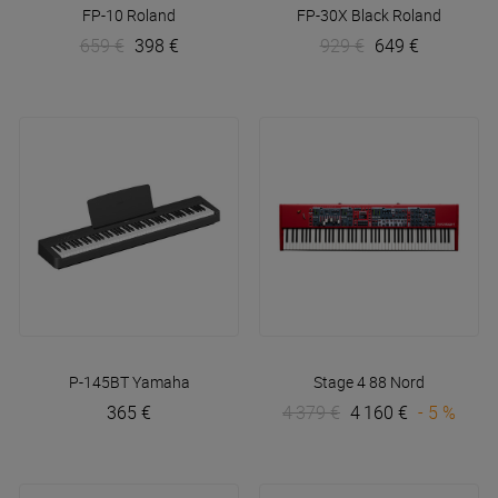
FP-10
Roland
FP-30X Black
Roland
659 €
398 €
929 €
649 €
P-145BT
Yamaha
Stage 4 88
Nord
365 €
4 379 €
4 160 €
- 5 %