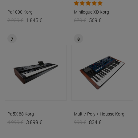
Pa1000
Korg
Minilogue XD
Korg
2 229 €
1 845 €
679 €
569 €
7
8
Pa5X 88
Korg
Multi / Poly + Housse
Korg
4 999 €
3 899 €
999 €
834 €