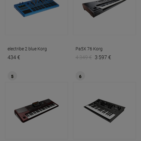
electribe 2 blue
Korg
Pa5X 76
Korg
434 €
4 349 €
3 597 €
5
6