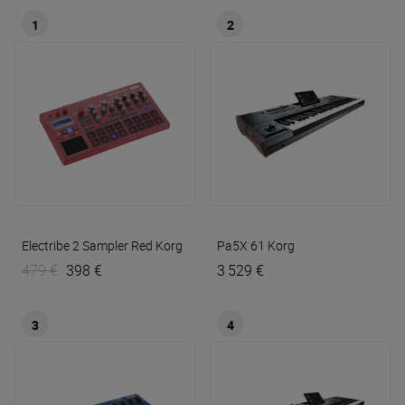
1
2
Electribe 2 Sampler Red
Korg
Pa5X 61
Korg
479 €
398 €
3 529 €
3
4