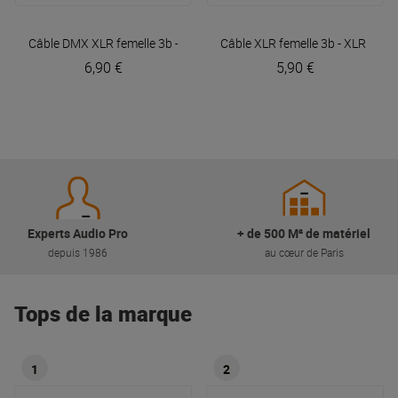
Câble DMX XLR femelle 3b - XLR mâle 3b 3m Easy
Câble XLR femelle 3b - XLR mâl
Plugger
6,90 €
5,90 €
Experts Audio Pro
+ de 500 M² de matériel
depuis 1986
au cœur de Paris
Tops de la marque
1
2