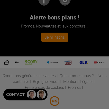
Alerte bons plans !
Promos, Nouveautés et jeux concours...
Je m'inscris
Conditions générales de ventes
|
Qui sommes-nous ?
|
Nous
contacter
|
Rejoignez-nous
|
Mentions Légales
|
Préférences de cookies
|
Promos
|