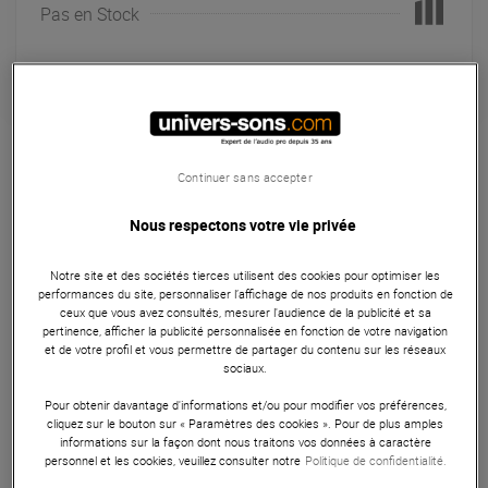
Pas en Stock
Garantie
3
ans
Câblerie
Continuer sans accepter
L'adaptateur Klotz XLR-FFK combine robustesse, qualité de
Nous respectons votre vie privée
signal et flexibilité, le rendant essentiel pour les
professionnels de l'audio cherchant à connecter
Notre site et des sociétés tierces utilisent des cookies pour optimiser les
efficacement des équipements via des connexions XLR
performances du site, personnaliser l’affichage de nos produits en fonction de
femelle à femelle.
ceux que vous avez consultés, mesurer l'audience de la publicité et sa
pertinence, afficher la publicité personnalisée en fonction de votre navigation
et de votre profil et vous permettre de partager du contenu sur les réseaux
ARTICLE N° 90999
sociaux.
Pour obtenir davantage d'informations et/ou pour modifier vos préférences,
cliquez sur le bouton sur « Paramètres des cookies ». Pour de plus amples
Autres Caractéristiques
|
Présentation
informations sur la façon dont nous traitons vos données à caractère
personnel et les cookies, veuillez consulter notre
Politique de confidentialité.