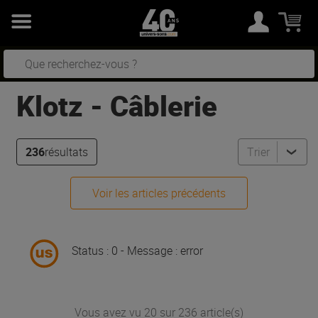
Klotz
-
Câblerie
236
résultats
Trier
Voir les articles précédents
Status : 0 - Message : error
Vous avez vu 20 sur 236 article(s)