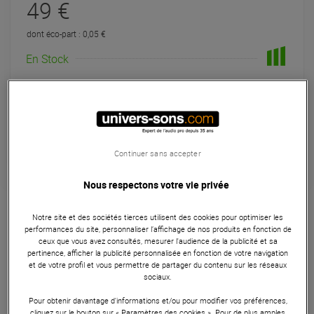
49 €
dont éco-part : 0,05 €
En Stock
Expédiable immédiatement
+infos
Retrait magasin en 24h
à Univers-sons
Continuer sans accepter
Nous respectons votre vie privée
Garantie
3
ans
Câblerie
Notre site et des sociétés tierces utilisent des cookies pour optimiser les
performances du site, personnaliser l’affichage de nos produits en fonction de
ceux que vous avez consultés, mesurer l'audience de la publicité et sa
Le Klotz M1K1FM2000 est un câble microphone
pertinence, afficher la publicité personnalisée en fonction de votre navigation
professionnel de 20m, doté de connecteurs XLR
et de votre profil et vous permettre de partager du contenu sur les réseaux
mâle/femelle avec contacts argentés pour une
sociaux.
transmission de signal de haute qualité. Conçu avec un
Pour obtenir davantage d'informations et/ou pour modifier vos préférences,
blindage efficace contre les interférences et une faible
cliquez sur le bouton sur « Paramètres des cookies ». Pour de plus amples