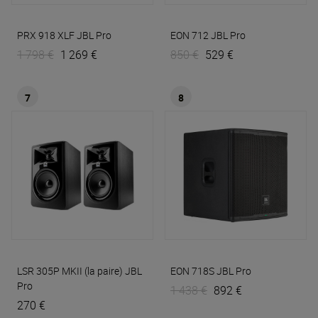
PRX 918 XLF
JBL Pro
EON 712
JBL Pro
1 798 €
1 269 €
850 €
529 €
7
8
LSR 305P MKII (la paire)
JBL
EON 718S
JBL Pro
Pro
1 438 €
892 €
270 €