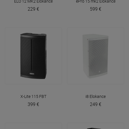
ELO 12 MK2
Elokance
ePro 15 mk2
Elokance
229 €
599 €
X-Lite 115
FBT
i8
Elokance
399 €
249 €