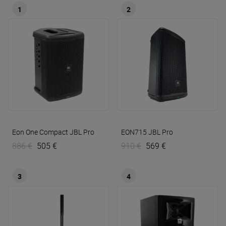
1
2
Eon One Compact
JBL Pro
EON715
JBL Pro
886 €
505 €
910 €
569 €
3
4