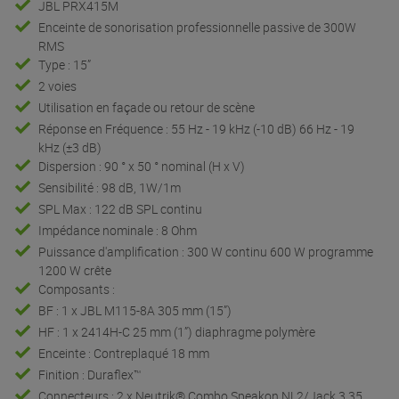
JBL PRX415M
Enceinte de sonorisation professionnelle passive de 300W
RMS
Type : 15”
2 voies
Utilisation en façade ou retour de scène
Réponse en Fréquence : 55 Hz - 19 kHz (-10 dB) 66 Hz - 19
kHz (±3 dB)
Dispersion : 90 ° x 50 ° nominal (H x V)
Sensibilité : 98 dB, 1W/1m
SPL Max : 122 dB SPL continu
Impédance nominale : 8 Ohm
Puissance d'amplification : 300 W continu 600 W programme
1200 W crête
Composants :
BF : 1 x JBL M115-8A 305 mm (15”)
HF : 1 x 2414H-C 25 mm (1”) diaphragme polymère
Enceinte : Contreplaqué 18 mm
Finition : Duraflex™
Connecteurs : 2 x Neutrik® Combo Speakon NL2/Jack 3,35