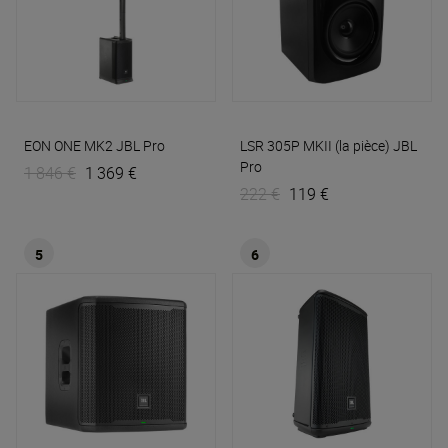
EON ONE MK2
JBL Pro
LSR 305P MKII (la pièce)
JBL
Pro
1 846 €
1 369 €
222 €
119 €
5
6