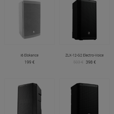
i6
Elokance
ZLX-12-G2
Electro-Voice
199 €
503 €
398 €