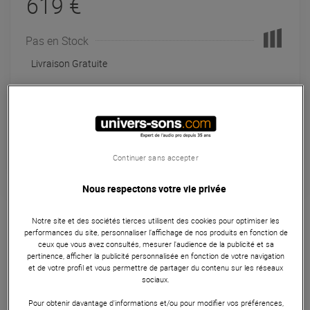
619 €
Pas en Stock
Livraison Gratuite
Payer en
3x
4x
10x
12x
Apport initial :
206.33 €
206
,33 €
/ mois
Mensualités :
2
x
206.33 €
Coût de financement :
0 €
Continuer sans accepter
TAEG fixe :
0
%
Nous respectons votre vie privée
Garantie
3
ans
Eligible à la Garantie Sérénité
Notre site et des sociétés tierces utilisent des cookies pour optimiser les
performances du site, personnaliser l’affichage de nos produits en fonction de
Enceinte
ceux que vous avez consultés, mesurer l'audience de la publicité et sa
pertinence, afficher la publicité personnalisée en fonction de votre navigation
et de votre profil et vous permettre de partager du contenu sur les réseaux
La JBL PRX415M est une enceinte passive professionnelle
sociaux.
de haute qualité pour une utilisation en façade ou en retour
Pour obtenir davantage d'informations et/ou pour modifier vos préférences,
de scène.