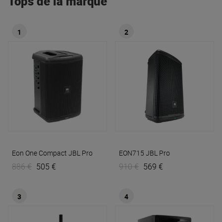
Tops de la marque
1
2
Eon One Compact
JBL Pro
EON715
JBL Pro
886 €
505 €
910 €
569 €
3
4