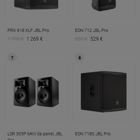
PRX 918 XLF
JBL Pro
EON 712
JBL Pro
1 798 €
1 269 €
850 €
529 €
7
8
LSR 305P MKII (la paire)
JBL
EON 718S
JBL Pro