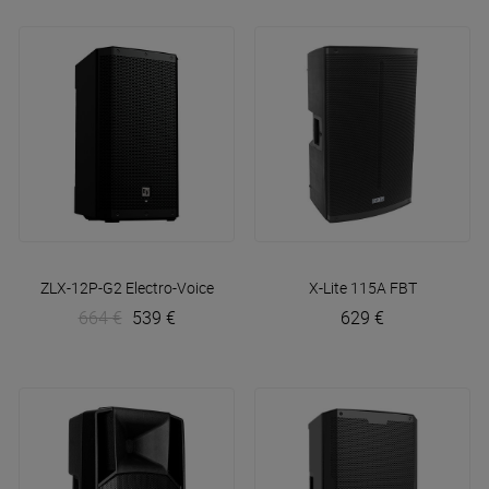
ZLX-12P-G2
Electro-Voice
X-Lite 115A
FBT
664 €
539 €
629 €