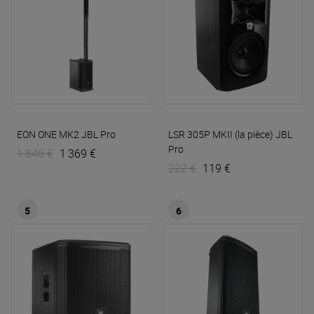
EON ONE MK2
JBL Pro
LSR 305P MKII (la pièce)
JBL
Pro
1 846 €
1 369 €
222 €
119 €
5
6