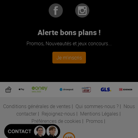
Alerte bons plans !
Promos, Nouveautés et jeux concours...
Je m'inscris
Conditions générales de ventes
|
Qui sommes-nous ?
|
Nous
contacter
|
Rejoignez-nous
|
Mentions Légales
|
Préférences de cookies
|
Promos
|