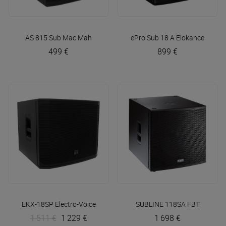
AS 815 Sub
Mac Mah
ePro Sub 18 A
Elokance
499 €
899 €
EKX-18SP
Electro-Voice
SUBLINE 118SA
FBT
1 511 €
1 229 €
1 698 €