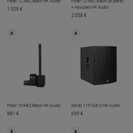
Polar 12 Mk2 Black
HK Audio
Polar 12 Mk2 Black (la paire)
+ Housses
HK Audio
1 029 €
2 058 €
3
4
Polar 10 Mk2 Black
HK Audio
Sonar 115 Sub D
HK Audio
881 €
639 €
5
6