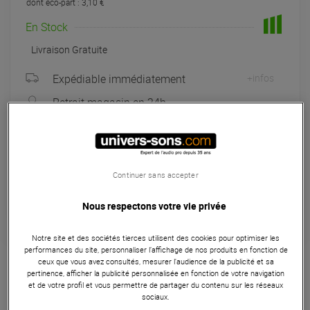
dont éco-part : 3,10 €
En Stock
Livraison Gratuite
Expédiable immédiatement
+infos
Retrait magasin en 24h
à Univers-sons
Payer en
3x
4x
10x
12x
Continuer sans accepter
Apport initial :
213.00 €
213
,00 €
/ mois
Mensualités :
2
x
213.00 €
Coût de financement :
0 €
Nous respectons votre vie privée
TAEG fixe :
0
%
Notre site et des sociétés tierces utilisent des cookies pour optimiser les
Garantie
3
ans
performances du site, personnaliser l’affichage de nos produits en fonction de
ceux que vous avez consultés, mesurer l'audience de la publicité et sa
Eligible à la Garantie Sérénité
pertinence, afficher la publicité personnalisée en fonction de votre navigation
et de votre profil et vous permettre de partager du contenu sur les réseaux
Enceinte
sociaux.