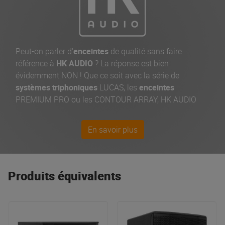
Peut-on parler d'
enceintes
de qualité sans faire
référence à
HK AUDIO
? La réponse est bien
évidemment NON ! Que ce soit avec la série de
systèmes triphoniques
LUCAS, les
enceintes
PREMIUM PRO ou les CONTOUR ARRAY, HK AUDIO
reste une des marques les plus connues grâce à sa
fabrication et ses contrôles qualités Made In Germany
En savoir plus
qui en font une valeur sûre pour les festivals, boîtes de
nuits ou les discomobiles !
Produits équivalents