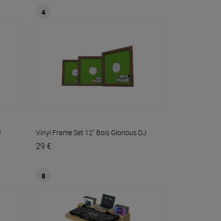
4
J
Vinyl Frame Set 12" Bois
Glorious DJ
29 €
8