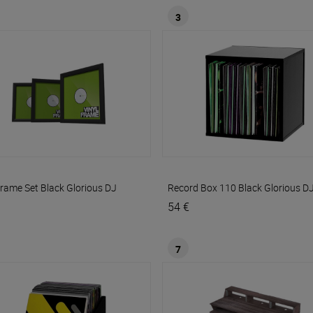
3
Frame Set Black
Glorious DJ
Record Box 110 Black
Glorious D
54 €
7