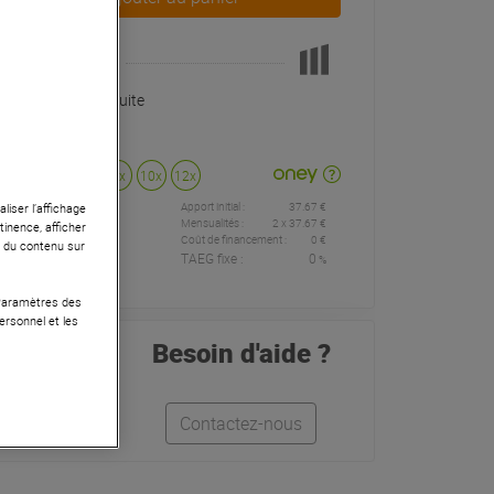
Pas en Stock
Livraison Gratuite
Payer en
3x
4x
10x
12x
Apport initial :
37.67 €
liser l’affichage
37
,67 €
/
Mensualités :
2
x
37.67 €
tinence, afficher
Coût de financement :
0 €
r du contenu sur
TAEG fixe :
0
%
mois
 Paramètres des
ersonnel et les
Besoin d'aide ?
Quentin
Contactez-nous