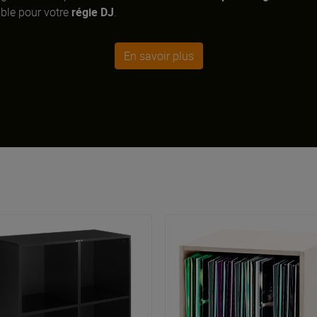
ble pour votre
régie DJ
.
En savoir plus