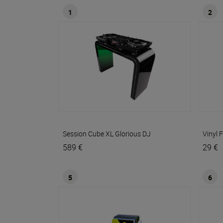
1
2
Session Cube XL
Glorious DJ
Vinyl 
589 €
29 €
5
6