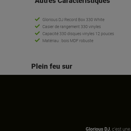
Autres Caractéristiques
Glorious DJ Record Box 330 White
Casier de rangement 330 vinyles
Capacité 330 disques vinyles 12 pouces
Matériau : bois MDF robuste
Plein feu sur
Glorious DJ
, c'est u