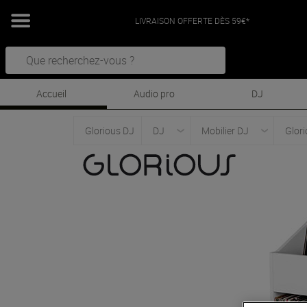
LIVRAISON OFFERTE DÈS 59€*
Accueil
Audio pro
DJ
Glorious DJ
DJ
Mobilier DJ
Glori