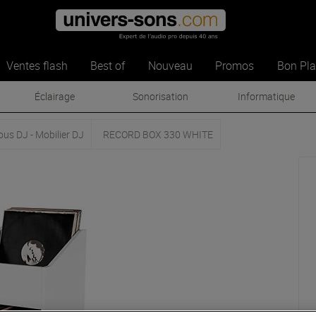
Ventes flash
Best of
Nouveau
Promos
Bon Pl
Éclairage
Sonorisation
Informatique
ous DJ - Mobilier DJ
RECORD BOX 330 WHITE