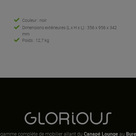
Couleur : noir
Dimensions extérieures (L x H x L) : 356 x 956 x 342
mm
Poids : 12,7 kg
ne gamme complète de mobilier allant du
Canapé Lounge
au
Bure