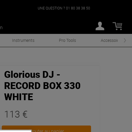
UNE QUESTION ?
01 80 38 38 50
an
Instruments
Pro Tools
Accessoires
Glorious DJ -
RECORD BOX 330
WHITE
113 €
Ajouter au panier