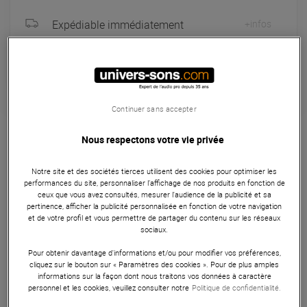
Expédiable immédiatement
+infos
Retrait magasin en 24h
à Univers-sons
Continuer sans accepter
Accessoires DJ VJ
Nous respectons votre vie privée
Le Glorious DJ Vinyl Frame Set Black est un pack de 3
cadres noirs pour vinyles, conçu en plastique robuste avec
Notre site et des sociétés tierces utilisent des cookies pour optimiser les
couvercle en verre. Facile à installer, avec accroche réglable
performances du site, personnaliser l’affichage de nos produits en fonction de
ceux que vous avez consultés, mesurer l'audience de la publicité et sa
et changement rapide des vinyles, il offre une présentation
pertinence, afficher la publicité personnalisée en fonction de votre navigation
élégante et moderne pour votre collection.
et de votre profil et vous permettre de partager du contenu sur les réseaux
sociaux.
ARTICLE N° 74948
Pour obtenir davantage d'informations et/ou pour modifier vos préférences,
cliquez sur le bouton sur « Paramètres des cookies ». Pour de plus amples
informations sur la façon dont nous traitons vos données à caractère
personnel et les cookies, veuillez consulter notre
Politique de confidentialité.
Autres Caractéristiques
|
Présentation