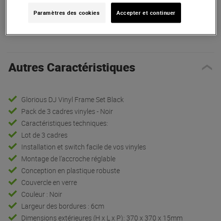
Paramètres des cookies
Accepter et continuer
Présentation
Autres Caractéristiques
Glorious DJ Vinyl Frame Set Black
Pack de 3 cadres vinyles - Noir
Caractéristiques techniques:
Lot de 3 cadres
Installation et switch facile de vos vinyles
Montage de l’accroche réglable
Conception en plastique robuste
Couvercle en verre
Couleur : Noir
Largeur des bordures : 6cm
Dimensions extérieures (H x L x P): 370 x 370 x 15mm