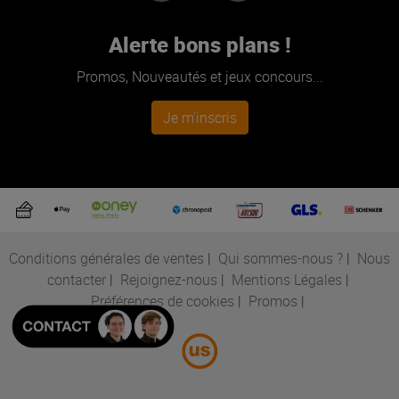
Alerte bons plans !
Promos, Nouveautés et jeux concours...
Je m'inscris
Conditions générales de ventes
|
Qui sommes-nous ?
|
Nous
contacter
|
Rejoignez-nous
|
Mentions Légales
|
Préférences de cookies
|
Promos
|