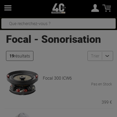
Focal
-
Sonorisation
19
résultats
Trier
Focal
300 ICW6
Pas en Stock
399 €