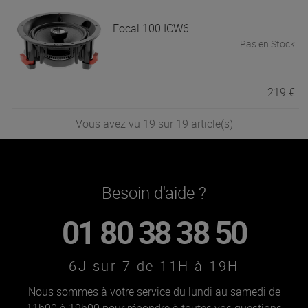
Focal
100 ICW6
Pas en Stock
219 €
Vous avez vu 19 sur 19 article(s)
Besoin d'aide ?
01 80 38 38 50
6J sur 7 de 11H à 19H
Nous sommes à votre service du lundi au samedi de
11h00 à 19h00 pour répondre à toutes vos questions