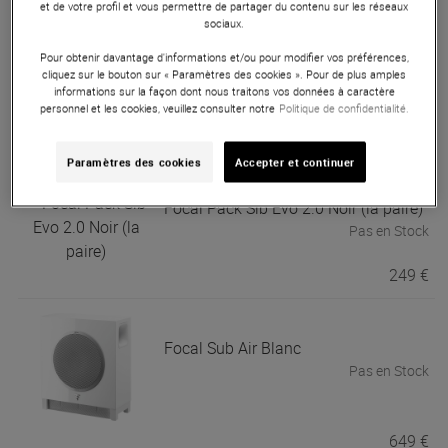
et de votre profil et vous permettre de partager du contenu sur les réseaux
sociaux.
Focal
Pack Sib Evo Dolby Atmos 2.0
Pour obtenir davantage d'informations et/ou pour modifier vos préférences,
cliquez sur le bouton sur « Paramètres des cookies ». Pour de plus amples
Noir (la paire)
informations sur la façon dont nous traitons vos données à caractère
Pas en Stock
personnel et les cookies, veuillez consulter notre
Politique de confidentialité.
499 €
Paramètres des cookies
Accepter et continuer
Focal
Pack Sib Evo 2.0 Noir (la paire)
Pas en Stock
249 €
Focal
Sub Air Blanc
Pas en Stock
649 €