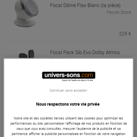
Focal
Dôme Flax Blanc (la pièce)
Pas en Stock
329 €
Focal
Pack Sib Evo Dolby Atmos
5.1.2 Noir
Pas en Stock
890 €
Continuer sans accepter
Nous respectons votre vie privée
Focal
Pack Sib Evo 5.1 Noir
Pas en Stock
Notre site et des sociétés tierces utilisent des cookies pour optimiser les
performances du site, personnaliser l’affichage de nos produits en fonction de
ceux que vous avez consultés, mesurer l'audience de la publicité et sa
pertinence, afficher la publicité personnalisée en fonction de votre navigation
690 €